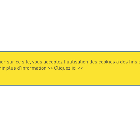
er sur ce site, vous acceptez l'utilisation des cookies à des fins
nir plus d'information >>
Cliquez ici
<<
VIDEO
Citel en vidéo
de la protection foudre
e internationale