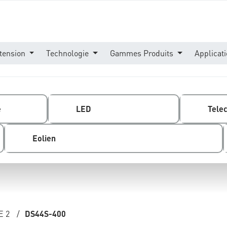
tension
Technologie
Gammes Produits
Applicat
e
LED
Tele
Eolien
E 2
/
DS44S-400