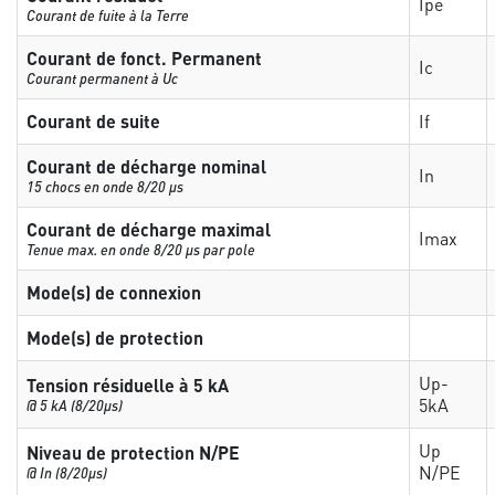
Ipe
Courant de fuite à la Terre
Courant de fonct. Permanent
Ic
Courant permanent à Uc
Courant de suite
If
Courant de décharge nominal
In
15 chocs en onde 8/20 µs
Courant de décharge maximal
Imax
Tenue max. en onde 8/20 µs par pole
Mode(s) de connexion
Mode(s) de protection
Up-
Tension résiduelle à 5 kA
5kA
@ 5 kA (8/20µs)
Up
Niveau de protection N/PE
N/PE
@ In (8/20µs)