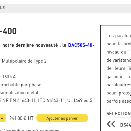
BLE
-400
Les parafou
pour la pro
 notre dernière nouveauté : le
DAC50S-40-
niveau du T
de varistan
 Multipolaire de Type 2
de leurs i
garantir 
: 160 kA
brochable par phase
parafoudres
signalisation d'état
pour proté
 NF EN 61643-11, IEC 61643-11, UL1449 ed.5
parfois ass
SÉLECTION
241,00 €
HT
+
Ajouter au panier
DS44
: Disponible sous 3 semaines