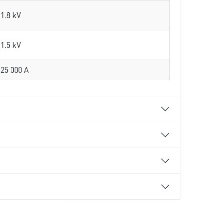
1.8 kV
1.5 kV
25 000 A