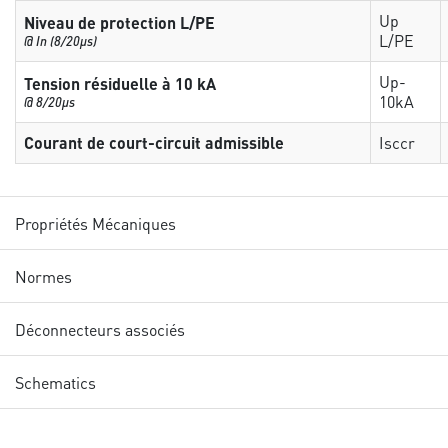
Up
Niveau de protection L/PE
L/PE
@ In (8/20µs)
Up-
Tension résiduelle à 10 kA
10kA
@ 8/20µs
Courant de court-circuit admissible
Isccr
Propriétés Mécaniques
Normes
Déconnecteurs associés
Schematics