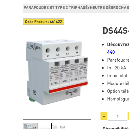
PARAFOUDRE BT TYPE 2 TRIPHASÉ+NEUTRE DÉBROCHA
Code Produit :
461422
DS44S
Découvrez
440
Parafoudre
In : 20 kA
Imax total 
Module dé
Option télé
Homologué
−
Disponibilité