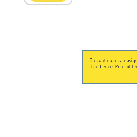
En continuant à navigu
d'audience. Pour obte
CONTACTEZ-NOUS
CITEL
CITEL - 29 boulevard Edgar Quinet
La société
75014 Paris - France
Spécialiste 
Tel: +33.1.41.23.50.23
Une présenc