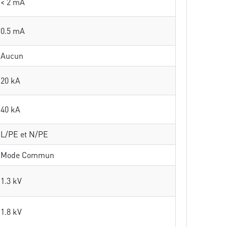
< 2 mA
0.5 mA
Aucun
20 kA
40 kA
L/PE et N/PE
Mode Commun
1.3 kV
1.8 kV