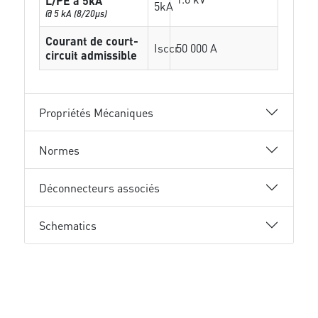
L/PE à 5kA
5kA
@ 5 kA (8/20µs)
Courant de court-
Isccr
50 000 A
circuit admissible
Propriétés Mécaniques
Normes
Déconnecteurs associés
Schematics