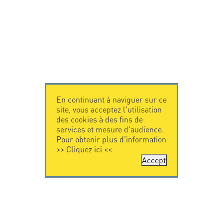
En continuant à naviguer sur ce
site, vous acceptez l'utilisation
des cookies à des fins de
services et mesure d'audience.
Pour obtenir plus d'information
>>
Cliquez ici
<<
Accept
CONTACTEZ-
CITEL
NOUS
La société
Spécialiste de la