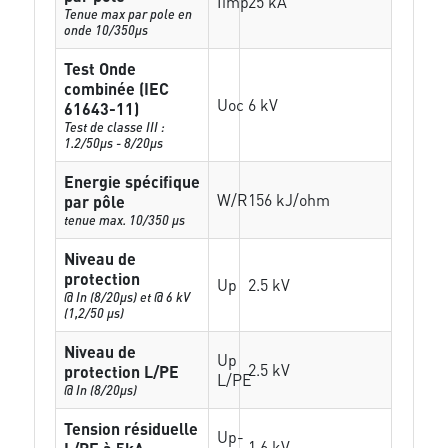
Iimp
25 kA
Tenue max par pole en
onde 10/350µs
Test Onde
combinée (IEC
Uoc
6 kV
61643-11)
Test de classe III :
1.2/50µs - 8/20µs
Energie spécifique
W/R
156 kJ/ohm
par pôle
tenue max. 10/350 µs
Niveau de
protection
Up
2.5 kV
@ In (8/20µs) et @ 6 kV
(1,2/50 µs)
Niveau de
Up
2.5 kV
protection L/PE
L/PE
@ In (8/20µs)
Tension résiduelle
Up-
1.6 kV