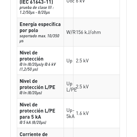
Uoc
6 kV
(IEC 61643-11)
prueba de clase III :
1.2/50µs - 8/20µs
Energía específica
por polo
W/R
156 kJ/ohm
soportado max. 10/350
µs
Nivel de
protección
Up
2.5 kV
@ In (8/20µs)y @ 6 kV
(1,2/50 µs)
Nivel de
Up
2.5 kV
protección L/PE
L/PE
@ In (8/20µs)
Nivel de
Up-
protección L/PE
1.6 kV
5kA
para 5 kA
@ 5 kA (8/20µs)
Corriente de