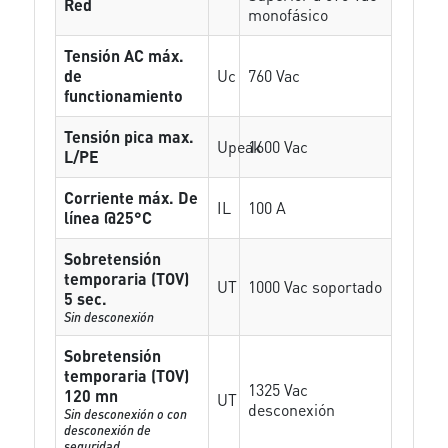
Red
monofásico
Tensión AC máx.
de
Uc
760 Vac
functionamiento
Tensión pica max.
Upeak
1600 Vac
L/PE
Corriente máx. De
IL
100 A
línea @25°C
Sobretensión
temporaria (TOV)
UT
1000 Vac soportado
5 sec.
Sin desconexión
Sobretensión
temporaria (TOV)
1325 Vac
120 mn
UT
desconexión
Sin desconexión o con
desconexión de
seguridad