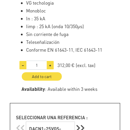
VG techologia
Monobloc
In : 35 kA
Iimp : 25 kA (onda 10/350µs)
Sin corriente de fuga
Teleseñalización
Conforme EN 61643-11, IEC 61643-11
312,00 €
(excl. tax)
−
+
Add to cart
Availability
: Available within 3 weeks
SELECCIONAR UNA REFERENCIA :
DACN1-25VGS-