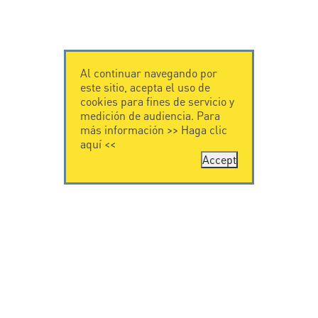
Al continuar navegando por
este sitio, acepta el uso de
cookies para fines de servicio y
medición de audiencia. Para
más información >>
Haga clic
aquí
<<
Accept
CONTÁCTENOS
CITEL
CITEL - 29 boulevard
Historia de CITEL
Edgar Quinet
Especialista en la
75014 Paris - France
protección contra
Tel: +33.1.41.23.50.23
rayos
Presencia