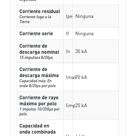
Corriente residual
Ipe
Ninguna
Corriente fuga a la
Tierra
Corriente serie
If
Ninguna
Corriente de
In
35 kA
descarga nominal
15 impulsos 8/20µs
Corriente de
descarga máxima
Imax
70 kA
Capacidad máx. En
onda 8/20µs por polo
Corriente de rayo
máximo por polo
Iimp
25 kA
1 impulso 10/350µs por
polo
Capacidad en
onda combinada