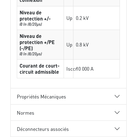
Niveau de
Up
0.2 kV
protection +/-
@ In (8/20µs)
Niveau de
protection +/PE
Up
0.8 kV
(-/PE)
@ In (8/20µs)
Courant de court-
Isccr
10 000 A
circuit admissible
Propriétés Mécaniques
Normes
Déconnecteurs associés