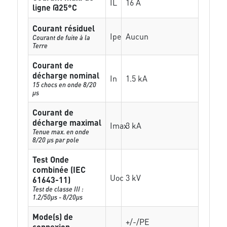
IL
16 A
ligne @25°C
Courant résiduel
Ipe
Aucun
Courant de fuite à la
Terre
Courant de
décharge nominal
In
1.5 kA
15 chocs en onde 8/20
µs
Courant de
décharge maximal
Imax
3 kA
Tenue max. en onde
8/20 µs par pole
Test Onde
combinée (IEC
Uoc
3 kV
61643-11)
Test de classe III :
1.2/50µs - 8/20µs
Mode(s) de
+/-/PE
connexion