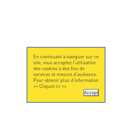
En continuant à naviguer sur ce
site, vous acceptez l'utilisation
des cookies à des fins de
services et mesure d'audience.
Pour obtenir plus d'information
>>
Cliquez ici
<<
Accept
CONTACTEZ-
CITEL
NOUS
La société
Spécialiste de la
CITEL - 29 boulevard