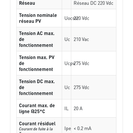
Réseau
Réseau DC 220 Vdc
Tension nominale
Uocstc
220 Vdc
réseau PV
Tension AC max.
de
Uc
210 Vac
fonctionnement
Tension max. PV
de
Ucpv
275 Vdc
fonctionnement
Tension DC max.
de
Uc
275 Vdc
fonctionnement
Courant max. de
IL
20 A
ligne @25°C
Courant résiduel
Ipe
< 0.2 mA
Courant de fuite à la