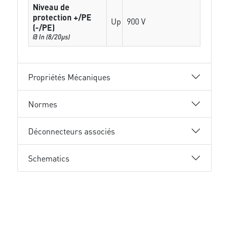
Niveau de
protection +/PE
Up
900 V
(-/PE)
@ In (8/20µs)
Propriétés Mécaniques
Normes
Déconnecteurs associés
Schematics