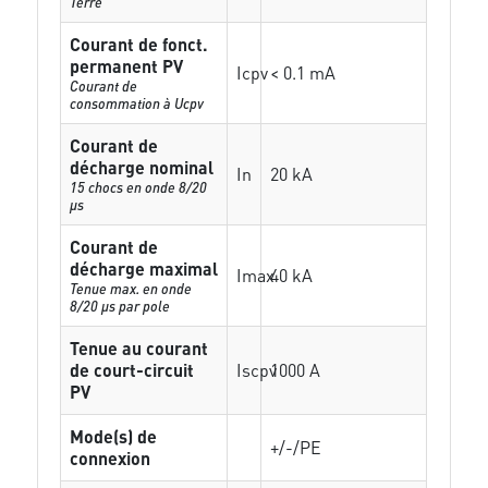
Terre
Courant de fonct.
permanent PV
Icpv
< 0.1 mA
Courant de
consommation à Ucpv
Courant de
décharge nominal
In
20 kA
15 chocs en onde 8/20
µs
Courant de
décharge maximal
Imax
40 kA
Tenue max. en onde
8/20 µs par pole
Tenue au courant
de court-circuit
Iscpv
1000 A
PV
Mode(s) de
+/-/PE
connexion