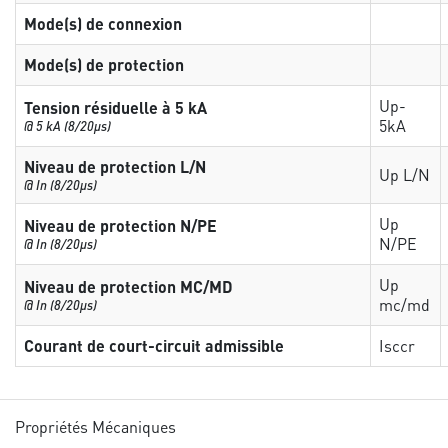
Mode(s) de connexion
Mode(s) de protection
Up-
Tension résiduelle à 5 kA
5kA
@ 5 kA (8/20µs)
Niveau de protection L/N
Up L/N
@ In (8/20µs)
Up
Niveau de protection N/PE
N/PE
@ In (8/20µs)
Up
Niveau de protection MC/MD
mc/md
@ In (8/20µs)
Courant de court-circuit admissible
Isccr
Propriétés Mécaniques