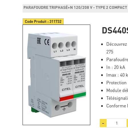
PARAFOUDRE TRIPHASÉ+N 120/208 V - TYPE 2 COMPAC
Code Produit :
311732
DS440
Découvrez
275
Parafoudr
In : 20 kA
Imax : 40 
Protection
Module dé
Télésignal
Conforme 
−