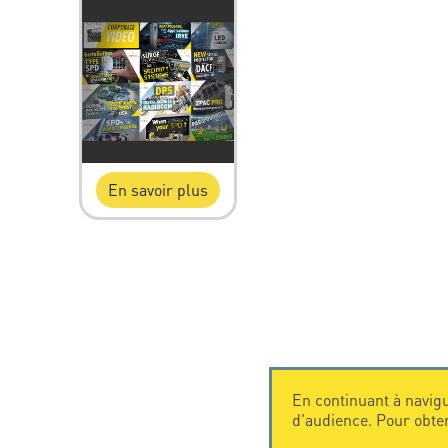
En savoir plus
En continuant à navigu
d'audience. Pour obte