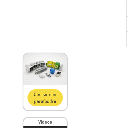
Choisir son
parafoudre
Vidéos