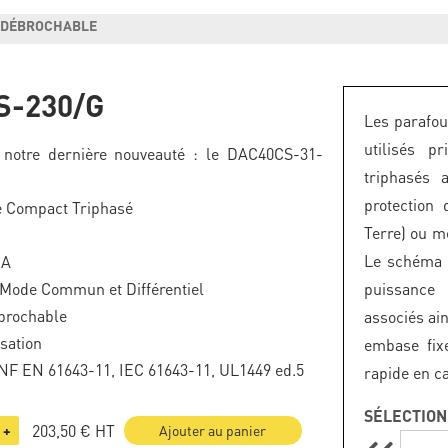
T DÉBROCHABLE
S-230/G
Les parafou
utilisés p
 notre dernière nouveauté : le
DAC40CS-31-
triphasés 
protection
e Compact Triphasé
Terre) ou m
Le schéma é
kA
 Mode Commun et Différentiel
puissance 
brochable
associés ain
isation
embase fix
NF EN 61643-11, IEC 61643-11, UL1449 ed.5
rapide en c
SÉLECTION
203,50 €
HT
+
Ajouter au panier