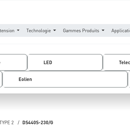
tension
Technologie
Gammes Produits
Applicat
e
LED
Tele
Eolien
TYPE 2
/
DS440S-230/G