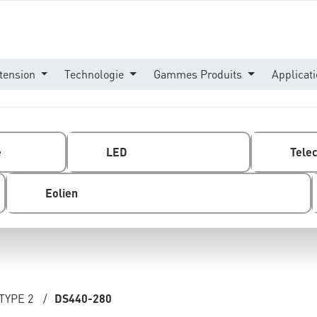
tension
Technologie
Gammes Produits
Applicat
e
LED
Tele
Eolien
TYPE 2
/
DS440-280