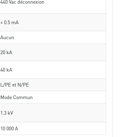
440 Vac déconnexion
< 0.5 mA
Aucun
20 kA
40 kA
L/PE et N/PE
Mode Commun
1.3 kV
10 000 A