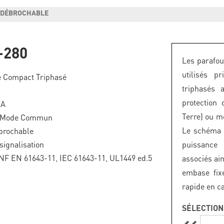
T DÉBROCHABLE
-280
Les parafou
utilisés p
e Compact Triphasé
triphasés 
protection
kA
Terre) ou m
n Mode Commun
Le schéma é
brochable
signalisation
puissance 
NF EN 61643-11, IEC 61643-11, UL1449 ed.5
associés ain
embase fix
rapide en c
SÉLECTION