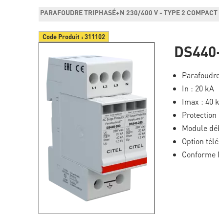
PARAFOUDRE TRIPHASÉ+N 230/400 V - TYPE 2 COMPAC
Code Produit :
311102
DS440
Parafoudr
In : 20 kA
Imax : 40 
Protectio
Module dé
Option télé
Conforme 