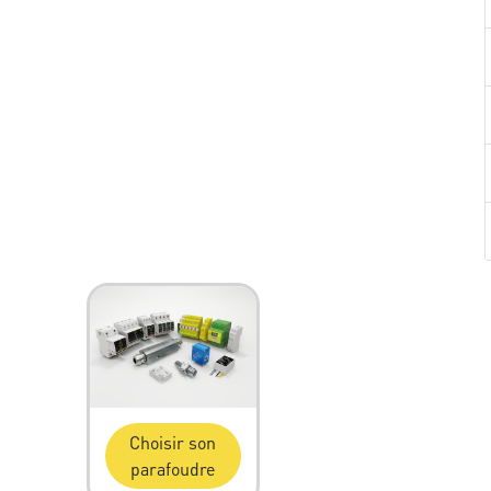
Choisir son
parafoudre