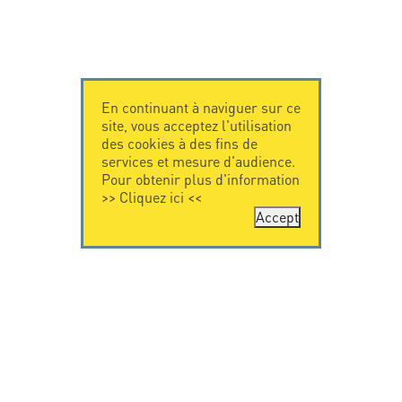
En continuant à naviguer sur ce
site, vous acceptez l'utilisation
des cookies à des fins de
services et mesure d'audience.
Pour obtenir plus d'information
>>
Cliquez ici
<<
Accept
CONTACTEZ-
CITEL
NOUS
La société
Spécialiste de la
CITEL - 29 boulevard
protection foudre
Edgar Quinet
Une présence
75014 Paris - France