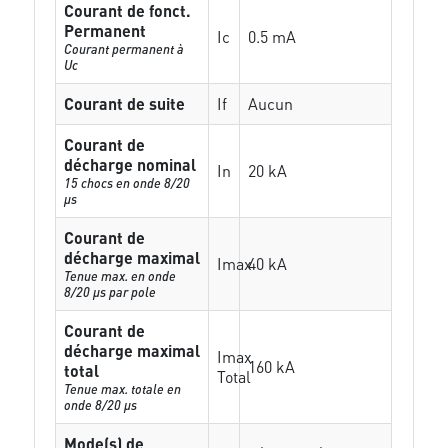
Courant de fonct.
Permanent
Ic
0.5 mA
Courant permanent à
Uc
Courant de suite
If
Aucun
Courant de
décharge nominal
In
20 kA
15 chocs en onde 8/20
µs
Courant de
décharge maximal
Imax
40 kA
Tenue max. en onde
8/20 µs par pole
Courant de
décharge maximal
Imax
160 kA
total
Total
Tenue max. totale en
onde 8/20 µs
Mode(s) de