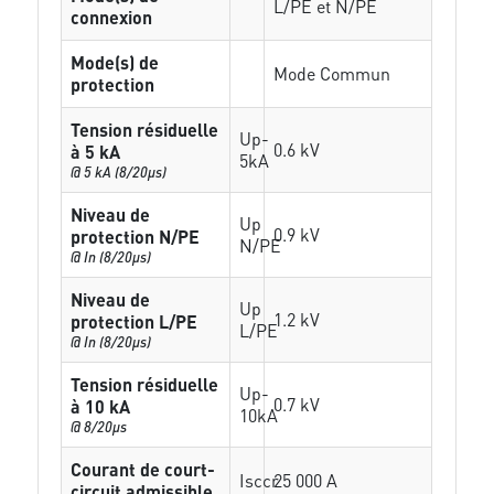
L/PE et N/PE
connexion
Mode(s) de
Mode Commun
protection
Tension résiduelle
Up-
0.6 kV
à 5 kA
5kA
@ 5 kA (8/20µs)
Niveau de
Up
0.9 kV
protection N/PE
N/PE
@ In (8/20µs)
Niveau de
Up
1.2 kV
protection L/PE
L/PE
@ In (8/20µs)
Tension résiduelle
Up-
0.7 kV
à 10 kA
10kA
@ 8/20µs
Courant de court-
Isccr
25 000 A
circuit admissible