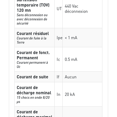
temporaire (TOV)
440 Vac
UT
120 mn
déconnexion
Sans déconnexion ou
avec déconnexion de
sécurité
Courant résiduel
Ipe
< 1 mA
Courant de fuite à la
Terre
Courant de fonct.
Permanent
Ic
0.5 mA
Courant permanent à
Uc
Courant de suite
If
Aucun
Courant de
décharge nominal
In
20 kA
15 chocs en onde 8/20
µs
Courant de
décharge maximal