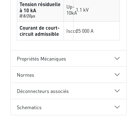
Tension résiduelle
Up-
1.1 kV
à 10 kA
10kA
@ 8/20µs
Courant de court-
Isccr
25 000 A
circuit admissible
Propriétés Mécaniques
Normes
Déconnecteurs associés
Schematics