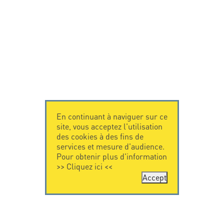
En continuant à naviguer sur ce
site, vous acceptez l'utilisation
des cookies à des fins de
services et mesure d'audience.
Pour obtenir plus d'information
>>
Cliquez ici
<<
Accept
CONTACTEZ-
CITEL