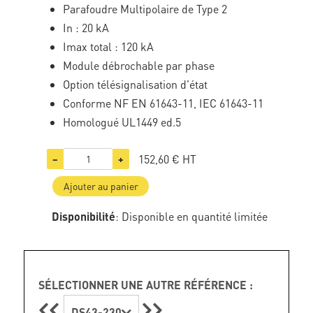
Parafoudre Multipolaire de Type 2
In : 20 kA
Imax total : 120 kA
Module débrochable par phase
Option télésignalisation d'état
Conforme NF EN 61643-11, IEC 61643-11
Homologué UL1449 ed.5
152,60 €
HT
−
+
Ajouter au panier
Disponibilité
: Disponible en quantité limitée
SÉLECTIONNER UNE AUTRE RÉFÉRENCE :
DS43-230