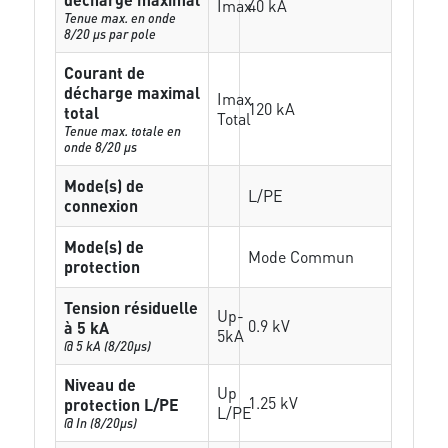
Imax
40 kA
Tenue max. en onde
8/20 µs par pole
Courant de
décharge maximal
Imax
120 kA
total
Total
Tenue max. totale en
onde 8/20 µs
Mode(s) de
L/PE
connexion
Mode(s) de
Mode Commun
protection
Tension résiduelle
Up-
0.9 kV
à 5 kA
5kA
@ 5 kA (8/20µs)
Niveau de
Up
1.25 kV
protection L/PE
L/PE
@ In (8/20µs)