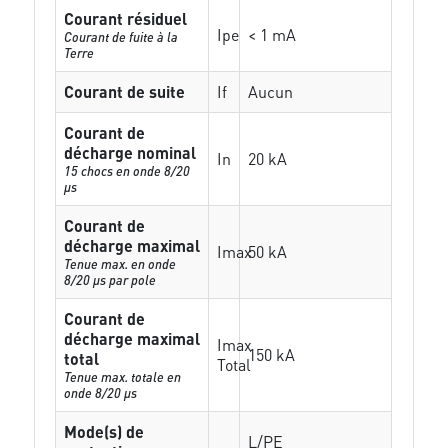
Courant résiduel
Ipe
< 1 mA
Courant de fuite à la
Terre
Courant de suite
If
Aucun
Courant de
décharge nominal
In
20 kA
15 chocs en onde 8/20
µs
Courant de
décharge maximal
Imax
50 kA
Tenue max. en onde
8/20 µs par pole
Courant de
décharge maximal
Imax
150 kA
total
Total
Tenue max. totale en
onde 8/20 µs
Mode(s) de
L/PE