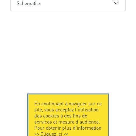
Schematics
En continuant à naviguer sur ce
site, vous acceptez l'utilisation
des cookies à des fins de
services et mesure d'audience.
Pour obtenir plus d'information
>>
Cliquez ici
<<