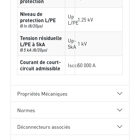
protection
Niveau de
Up
1.25 kV
protection L/PE
L/PE
@ In (8/20µs)
Tension résiduelle
Up-
1 kV
L/PE à 5kA
5kA
@ 5 kA (8/20µs)
Courant de court-
Isccr
50 000 A
circuit admissible
Propriétés Mécaniques
Normes
Déconnecteurs associés