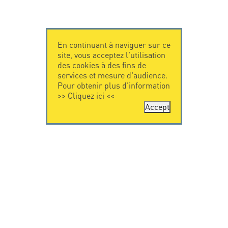
En continuant à naviguer sur ce
site, vous acceptez l'utilisation
des cookies à des fins de
services et mesure d'audience.
Pour obtenir plus d'information
>>
Cliquez ici
<<
Accept
CONTACTEZ-
CITEL
NOUS
La société
Spécialiste de la
CITEL - 29 boulevard
protection foudre
Edgar Quinet
Une présence
75014 Paris - France
internationale
Tel: +33.1.41.23.50.23