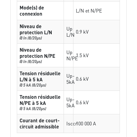
Mode(s) de
L/N et N/PE
connexion
Niveau de
Up
0.9 kV
protection L/N
L/N
@ In (8/20µs)
Niveau de
Up
1.5 kV
protection N/PE
N/PE
@ In (8/20µs)
Tension résiduelle
Up-
0.6 kV
L/N à 5 kA
5kA
@ 5 kA (8/20µs)
Tension résiduelle
Up-
0.6 kV
N/PE à 5 kA
5kA
@ 5 kA (8/20µs)
Courant de court-
Isccr
100 000 A
circuit admissible