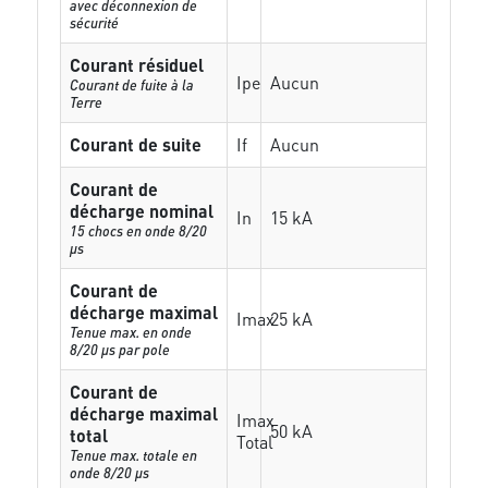
avec déconnexion de
sécurité
Courant résiduel
Ipe
Aucun
Courant de fuite à la
Terre
Courant de suite
If
Aucun
Courant de
décharge nominal
In
15 kA
15 chocs en onde 8/20
µs
Courant de
décharge maximal
Imax
25 kA
Tenue max. en onde
8/20 µs par pole
Courant de
décharge maximal
Imax
50 kA
total
Total
Tenue max. totale en
onde 8/20 µs