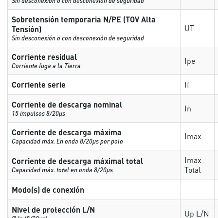
Sin desconexión o con desconexión de seguridad
Sobretensión temporaria N/PE (TOV Alta
UT
Tensión)
Sin desconexión o con desconexión de seguridad
Corriente residual
Ipe
Corriente fuga a la Tierra
Corriente serie
If
Corriente de descarga nominal
In
15 impulsos 8/20µs
Corriente de descarga máxima
Imax
Capacidad máx. En onda 8/20µs por polo
Imax
Corriente de descarga máximal total
Total
Capacidad máx. total en onda 8/20µs
Modo(s) de conexión
Nivel de protección L/N
Up L/N