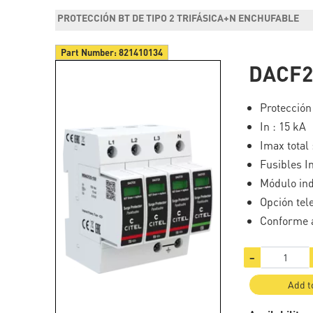
PROTECCIÓN BT DE TIPO 2 TRIFÁSICA+N ENCHUFABLE
Part Number:
821410134
DACF2
Protección
In : 15 kA
Imax total 
Fusibles I
Módulo ind
Opción tel
Conforme a
−
Add t