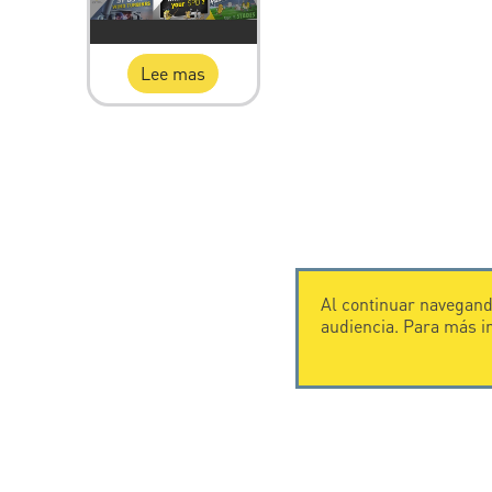
Lee mas
Al continuar navegando
audiencia. Para más 
CONTÁCTENOS
CITEL
CITEL - 29 boulevard Edgar Quinet
Historia de
75014 Paris - France
Especialista