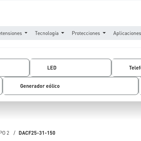
etensiones
Tecnología
Protecciones
Aplicacione
LED
Telef
Generador eólico
PO 2
/
DACF25-31-150