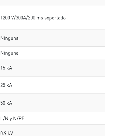
1200 V/300A/200 ms soportado
Ninguna
Ninguna
15 kA
25 kA
50 kA
L/N y N/PE
0.9 kV