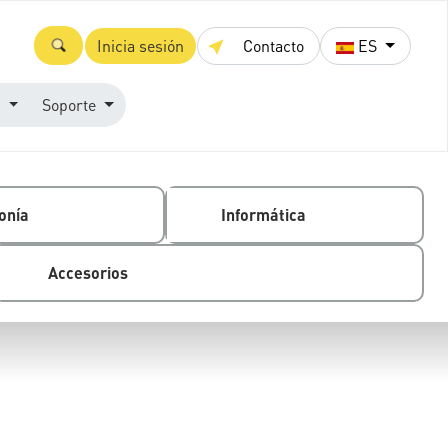
Inicia sesión
Contacto
ES
s
Soporte
onía
Informática
Accesorios