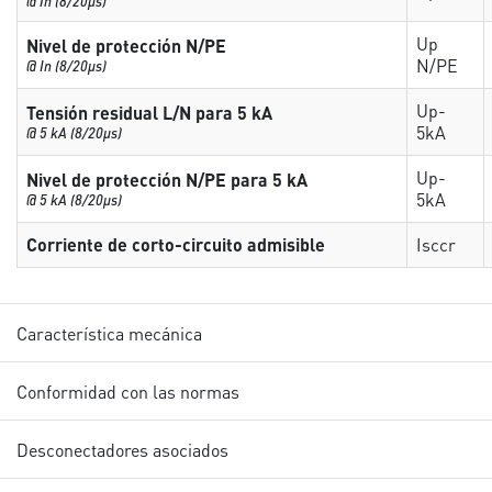
@ In (8/20µs)
Up
Nivel de protección N/PE
N/PE
@ In (8/20µs)
Up-
Tensión residual L/N para 5 kA
5kA
@ 5 kA (8/20µs)
Up-
Nivel de protección N/PE para 5 kA
5kA
@ 5 kA (8/20µs)
Corriente de corto-circuito admisible
Isccr
Característica mecánica
Conformidad con las normas
Desconectadores asociados