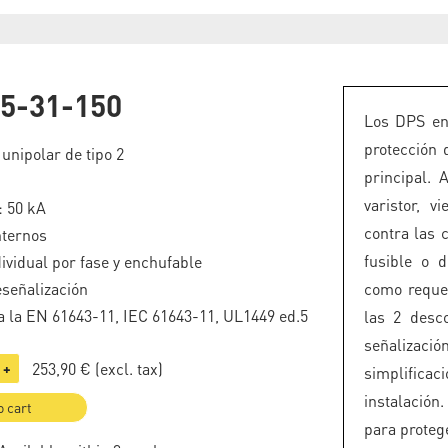
5-31-150
Los DPS en
protección 
 unipolar de tipo 2
principal.
varistor, 
: 50 kA
contra las c
nternos
fusible o d
ividual por fase y enchufable
eseñalización
como reque
 la EN 61643-11, IEC 61643-11, UL1449 ed.5
las 2 desco
señalizaci
253,90 €
(excl. tax)
+
simplificac
instalación
o cart
para protege