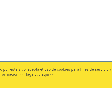
 por este sitio, acepta el uso de cookies para fines de servicio 
información >>
Haga clic aquí
<<
VIDEO
 CITEL
Citel in videos
 en la protección contra