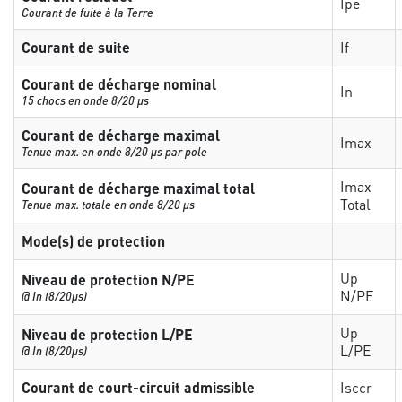
Ipe
Courant de fuite à la Terre
Courant de suite
If
Courant de décharge nominal
In
15 chocs en onde 8/20 µs
Courant de décharge maximal
Imax
Tenue max. en onde 8/20 µs par pole
Imax
Courant de décharge maximal total
Total
Tenue max. totale en onde 8/20 µs
Mode(s) de protection
Up
Niveau de protection N/PE
N/PE
@ In (8/20µs)
Up
Niveau de protection L/PE
L/PE
@ In (8/20µs)
Courant de court-circuit admissible
Isccr