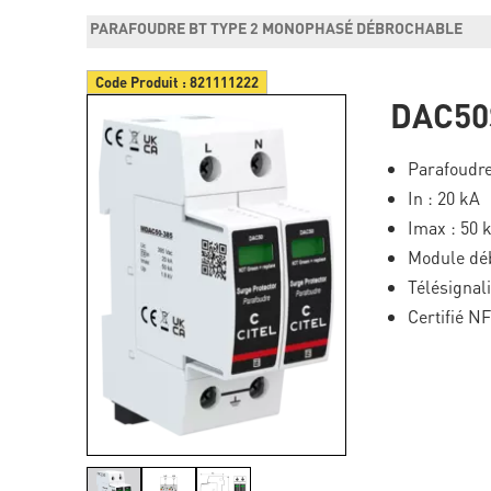
PARAFOUDRE BT TYPE 2 MONOPHASÉ DÉBROCHABLE
Code Produit :
821111222
DAC50
Parafoudre
In : 20 kA
Imax : 50 
Module dé
Télésignali
Certifié N