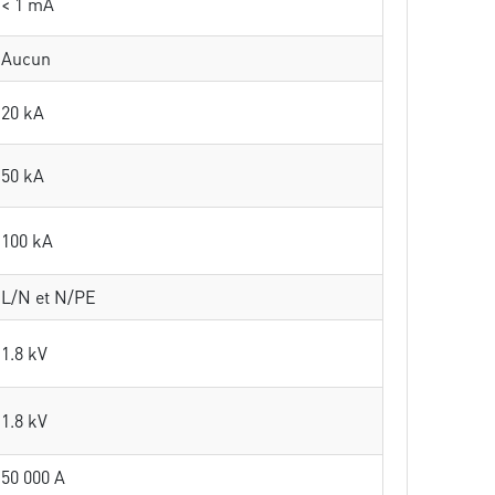
< 1 mA
Aucun
20 kA
50 kA
100 kA
L/N et N/PE
1.8 kV
1.8 kV
50 000 A