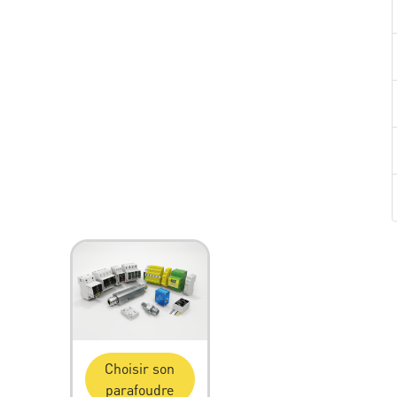
Choisir son
parafoudre