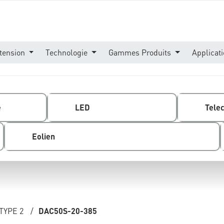
tension
Technologie
Gammes Produits
Applicat
e
LED
Tele
Eolien
TYPE 2
/
DAC50S-20-385