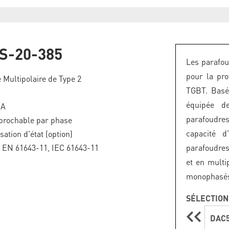
S-20-385
Les parafou
pour la pro
 Multipolaire de Type 2
TGBT. Basés
équipée de
kA
parafoudres
brochable par phase
capacité d
sation d'état (option)
F EN 61643-11, IEC 61643-11
parafoudres
et en multi
monophasés 
SÉLECTION
DAC5