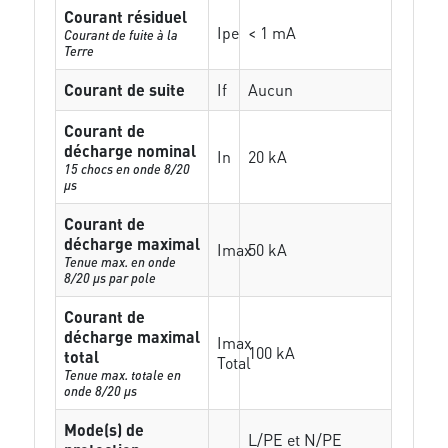
Courant résiduel
Ipe
< 1 mA
Courant de fuite à la
Terre
Courant de suite
If
Aucun
Courant de
décharge nominal
In
20 kA
15 chocs en onde 8/20
µs
Courant de
décharge maximal
Imax
50 kA
Tenue max. en onde
8/20 µs par pole
Courant de
décharge maximal
Imax
100 kA
total
Total
Tenue max. totale en
onde 8/20 µs
Mode(s) de
L/PE et N/PE