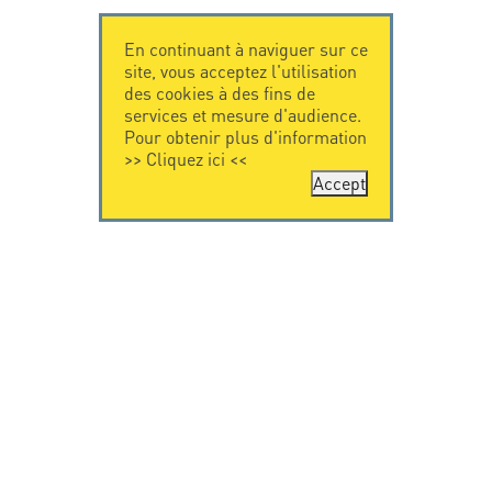
En continuant à naviguer sur ce
site, vous acceptez l'utilisation
des cookies à des fins de
services et mesure d'audience.
Pour obtenir plus d'information
>>
Cliquez ici
<<
Accept
CONTACTEZ-
CITEL
NOUS
La société
Spécialiste de la
CITEL - 29 boulevard
protection foudre
Edgar Quinet
Une présence
75014 Paris - France
internationale
Tel: +33.1.41.23.50.23