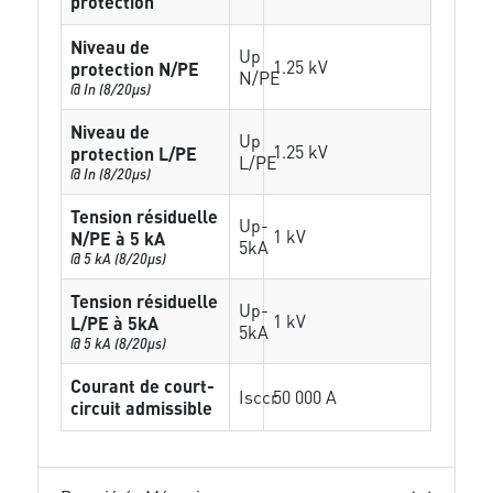
protection
Niveau de
Up
1.25 kV
protection N/PE
N/PE
@ In (8/20µs)
Niveau de
Up
1.25 kV
protection L/PE
L/PE
@ In (8/20µs)
Tension résiduelle
Up-
1 kV
N/PE à 5 kA
5kA
@ 5 kA (8/20µs)
Tension résiduelle
Up-
1 kV
L/PE à 5kA
5kA
@ 5 kA (8/20µs)
Courant de court-
Isccr
50 000 A
circuit admissible