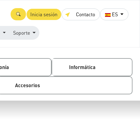
Inicia sesión
Contacto
ES
s
Soporte
onía
Informática
Accesorios