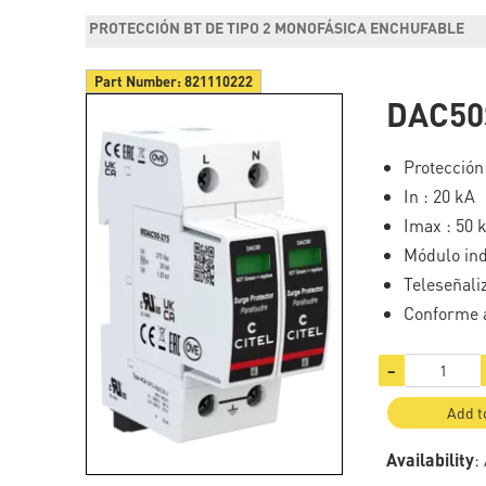
PROTECCIÓN BT DE TIPO 2 MONOFÁSICA ENCHUFABLE
Part Number:
821110222
DAC50
Protección
In : 20 kA
Imax : 50 
Módulo ind
Teleseñali
Conforme a
−
Add t
Availability
: