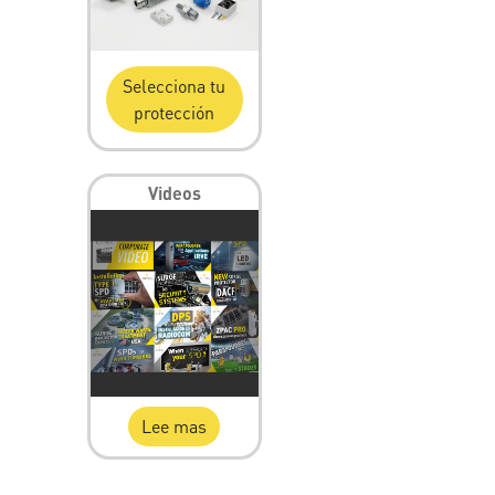
Selecciona tu
protección
Videos
Lee mas