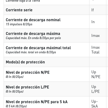
Corriente fuga a la Tierra
Corriente serie
If
Corriente de descarga nominal
In
15 impulsos 8/20µs
Corriente de descarga máxima
Imax
Capacidad máx. En onda 8/20µs por polo
Imax
Corriente de descarga máximal total
Total
Capacidad máx. total en onda 8/20µs
Modo(s) de protección
Up
Nivel de protección N/PE
N/PE
@ In (8/20µs)
Up
Nivel de protección L/PE
L/PE
@ In (8/20µs)
Up-
Nivel de protección N/PE para 5 kA
5kA
@ 5 kA (8/20µs)