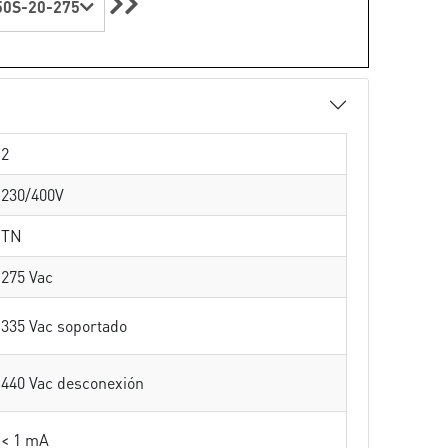
0S-20-275
2
230/400V
TN
275 Vac
335 Vac soportado
440 Vac desconexión
< 1 mA