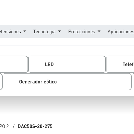
etensiones
Tecnología
Protecciones
Aplicacione
LED
Telef
Generador eólico
PO 2
/
DAC50S-20-275