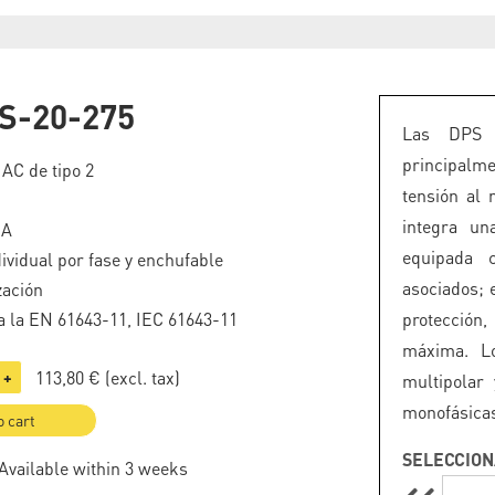
S-20-275
Las DPS 
principalm
 AC de tipo 2
tensión al 
integra un
kA
equipada 
ividual por fase y enchufable
asociados; 
zación
 la EN 61643-11, IEC 61643-11
protección
máxima. L
113,80 €
(excl. tax)
+
multipolar
monofásicas 
o cart
SELECCION
 Available within 3 weeks