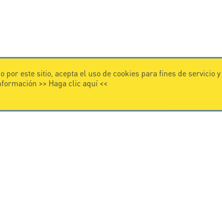
 por este sitio, acepta el uso de cookies para fines de servicio 
información >>
Haga clic aquí
<<
VIDEO
 CITEL
Citel in videos
 en la protección contra
nternacional
chos reservados.
Términos generales de venta
-
Privacy Policy
-