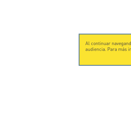
Al continuar navegando
audiencia. Para más 
CONTÁCTENOS
CITEL
CITEL - 29 boulevard Edgar Quinet
Historia de
75014 Paris - France
Especialista
Tel: +33.1.41.23.50.23
rayos
Presencia i
© Copyright CITEL 2026, Todos los dere