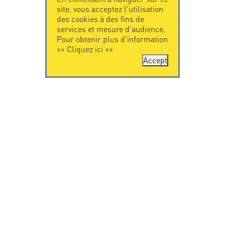
site, vous acceptez l'utilisation
des cookies à des fins de
services et mesure d'audience.
Pour obtenir plus d'information
>>
Cliquez ici
<<
Accept
CONTACTEZ-
CITEL
NOUS
La société
Spécialiste de la
CITEL - 29 boulevard
protection foudre
Edgar Quinet
Une présence
75014 Paris - France
internationale
Tel: +33.1.41.23.50.23
VIDEO
RESSOURCES