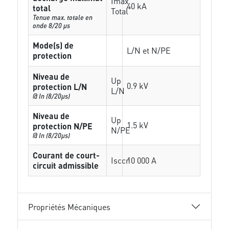
Imax
40 kA
total
Total
Tenue max. totale en
onde 8/20 µs
Mode(s) de
L/N et N/PE
protection
Niveau de
Up
0.9 kV
protection L/N
L/N
@ In (8/20µs)
Niveau de
Up
1.5 kV
protection N/PE
N/PE
@ In (8/20µs)
Courant de court-
Isccr
10 000 A
circuit admissible
Propriétés Mécaniques