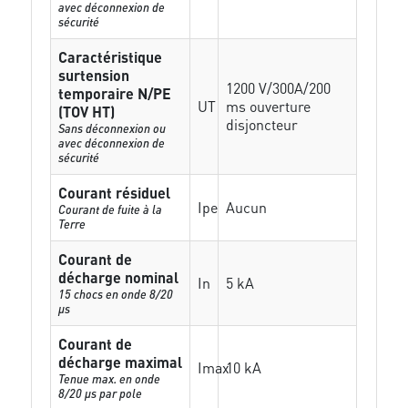
avec déconnexion de
sécurité
Caractéristique
surtension
1200 V/300A/200
temporaire N/PE
UT
ms ouverture
(TOV HT)
disjoncteur
Sans déconnexion ou
avec déconnexion de
sécurité
Courant résiduel
Ipe
Aucun
Courant de fuite à la
Terre
Courant de
décharge nominal
In
5 kA
15 chocs en onde 8/20
µs
Courant de
décharge maximal
Imax
10 kA
Tenue max. en onde
8/20 µs par pole