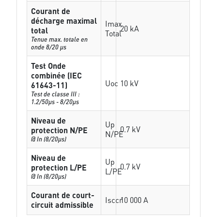
Courant de
décharge maximal
Imax
20 kA
total
Total
Tenue max. totale en
onde 8/20 µs
Test Onde
combinée (IEC
Uoc
10 kV
61643-11)
Test de classe III :
1.2/50µs - 8/20µs
Niveau de
Up
0.7 kV
protection N/PE
N/PE
@ In (8/20µs)
Niveau de
Up
0.7 kV
protection L/PE
L/PE
@ In (8/20µs)
Courant de court-
Isccr
10 000 A
circuit admissible