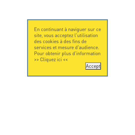
En continuant à naviguer sur ce
site, vous acceptez l'utilisation
des cookies à des fins de
services et mesure d'audience.
Pour obtenir plus d'information
>>
Cliquez ici
<<
Accept
CONTACTEZ-
CITEL
NOUS
La société
Spécialiste de la
CITEL - 29 boulevard
protection foudre
Edgar Quinet
Une présence
75014 Paris - France
internationale
Tel: +33.1.41.23.50.23