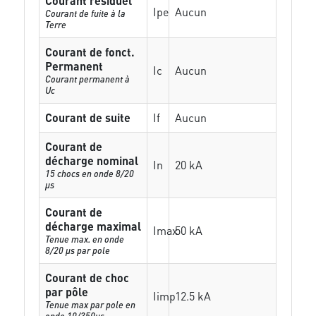
Courant résiduel
Ipe
Aucun
Courant de fuite à la
Terre
Courant de fonct.
Permanent
Ic
Aucun
Courant permanent à
Uc
Courant de suite
If
Aucun
Courant de
décharge nominal
In
20 kA
15 chocs en onde 8/20
µs
Courant de
décharge maximal
Imax
50 kA
Tenue max. en onde
8/20 µs par pole
Courant de choc
par pôle
Iimp
12.5 kA
Tenue max par pole en
onde 10/350µs