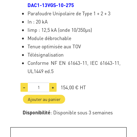
DAC1-13VGS-10-275
Parafoudre Unipolaire de Type 1 + 2 + 3
In : 20 kA
Iimp : 12,5 kA (onde 10/350µs)
Module débrochable
Tenue optimisée aux TOV
Télésignalisation
Conforme NF EN 61643-11, IEC 61643-11,
UL1449 ed.5
154,00 €
HT
−
+
Ajouter au panier
Disponibilité
: Disponible sous 3 semaines