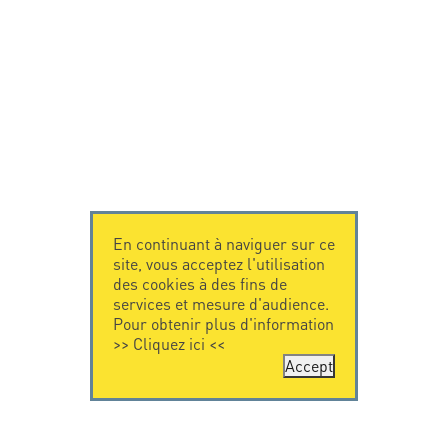
En continuant à naviguer sur ce
site, vous acceptez l'utilisation
des cookies à des fins de
services et mesure d'audience.
Pour obtenir plus d'information
>>
Cliquez ici
<<
Accept
CONTACTEZ-
CITEL