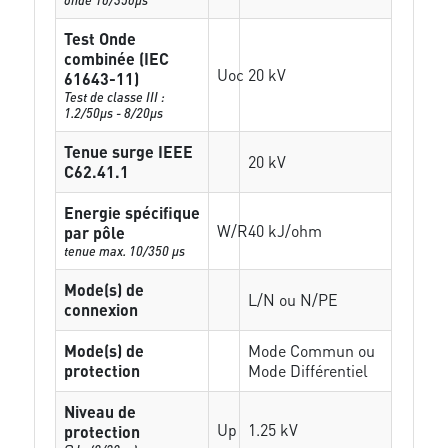
Test Onde
combinée (IEC
Uoc
20 kV
61643-11)
Test de classe III :
1.2/50µs - 8/20µs
Tenue surge IEEE
20 kV
C62.41.1
Energie spécifique
W/R
40 kJ/ohm
par pôle
tenue max. 10/350 µs
Mode(s) de
L/N ou N/PE
connexion
Mode(s) de
Mode Commun ou
protection
Mode Différentiel
Niveau de
Up
1.25 kV
protection