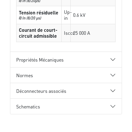
@ In (8/20µs)
Up-
Tension résiduelle
0.6 kV
in
@ In (8/20 µs)
Courant de court-
Isccr
25 000 A
circuit admissible
Propriétés Mécaniques
Normes
Déconnecteurs associés
Schematics