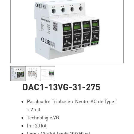
DAC1-13VG-31-275
Parafoudre Triphasé + Neutre AC de Type 1
+ 2 + 3
Technologie VG
In : 20 kA
Iimp : 12.5 kA (onde 10/350µs)