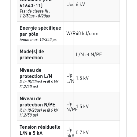
Uoc
6 kV
61643-11)
Test de classe III :
1.2/50µs - 8/20µs
Energie spécifique
W/R
40 kJ/ohm
par pôle
tenue max. 10/350 µs
Mode(s) de
L/N et N/PE
protection
Niveau de
Up
protection L/N
1.5 kV
L/N
@ In (8/20µs) et @ 6 kV
(1,2/50 µs)
Niveau de
Up
protection N/PE
1.5 kV
N/PE
@ In (8/20µs) et @ 6 kV
(1,2/50 µs)
Tension résiduelle
Up-
0.7 kV
L/N à 5 kA
5kA