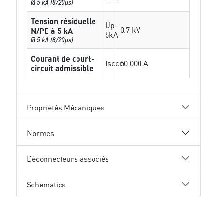
@ 5 kA (8/20µs)
Tension résiduelle
Up-
0.7 kV
N/PE à 5 kA
5kA
@ 5 kA (8/20µs)
Courant de court-
Isccr
50 000 A
circuit admissible
Propriétés Mécaniques
Normes
Déconnecteurs associés
Schematics