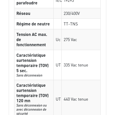
IEC
1+2+3
parafoudre
Réseau
230/400V
Régime de neutre
TT-TNS
Tension AC max.
de
Uc
275 Vac
fonctionnement
Caractéristique
surtension
UT
335 Vac tenue
temporaire (TOV)
5 sec.
Sans déconnexion
Caractéristique
surtension
temporaire (TOV)
UT
440 Vac tenue
120 mn
Sans déconnexion ou
avec déconnexion de
sécurité