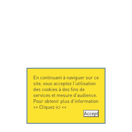
En continuant à naviguer sur ce
site, vous acceptez l'utilisation
des cookies à des fins de
services et mesure d'audience.
Pour obtenir plus d'information
>>
Cliquez ici
<<
Accept