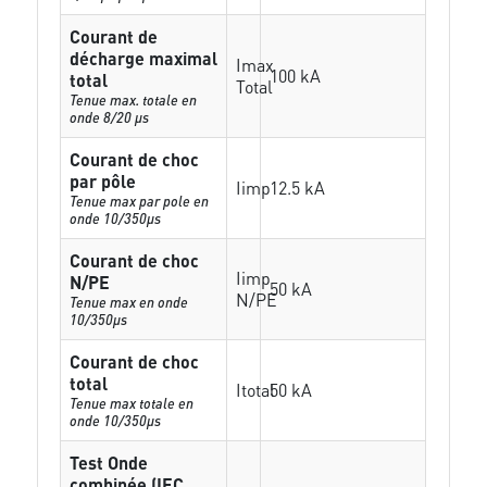
Courant de
décharge maximal
Imax
100 kA
total
Total
Tenue max. totale en
onde 8/20 µs
Courant de choc
par pôle
Iimp
12.5 kA
Tenue max par pole en
onde 10/350µs
Courant de choc
Iimp
N/PE
50 kA
N/PE
Tenue max en onde
10/350µs
Courant de choc
total
Itotal
50 kA
Tenue max totale en
onde 10/350µs
Test Onde
combinée (IEC