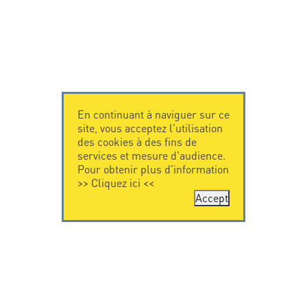
En continuant à naviguer sur ce
site, vous acceptez l'utilisation
des cookies à des fins de
services et mesure d'audience.
Pour obtenir plus d'information
>>
Cliquez ici
<<
Accept
CONTACTEZ-
CITEL
NOUS
La société
Spécialiste de la
CITEL - 29 boulevard
protection foudre
Edgar Quinet