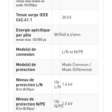
Tenue max totale en
onde 10/350µs
Tenue surge IEEE
20 kV
C62.41.1
Energie spécifique
W/R
40 kJ/ohm
par pôle
tenue max. 10/350 µs
Mode(s) de
L/N et N/PE
connexion
Mode(s) de
Mode Commun /
protection
Mode Différentiel
Niveau de
Up
1.6 kV
protection L/N
L/N
@ In (8/20µs)
Niveau de
Up
1.5 kV
protection N/PE
N/PE
@ In (8/20µs)