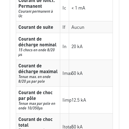
Courant de fonct.
Permanent
Ic
< 1 mA
Courant permanent à
Uc
Courant de suite
If
Aucun
Courant de
décharge nominal
In
20 kA
15 chocs en onde 8/20
µs
Courant de
décharge maximal
Imax
50 kA
Tenue max. en onde
8/20 µs par pole
Courant de choc
par pôle
Iimp
12.5 kA
Tenue max par pole en
onde 10/350µs
Courant de choc
total
Itotal
50 kA