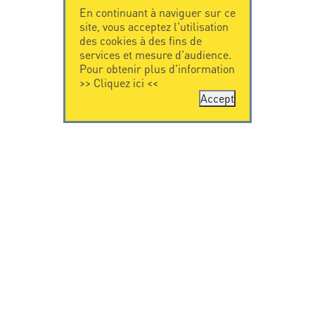
En continuant à naviguer sur ce
site, vous acceptez l'utilisation
des cookies à des fins de
services et mesure d'audience.
Pour obtenir plus d'information
>>
Cliquez ici
<<
Accept
CONTACTEZ-
CITEL
NOUS
La société
Spécialiste de la
CITEL - 29 boulevard
protection foudre
Edgar Quinet
Une présence
75014 Paris - France
internationale
Tel: +33.1.41.23.50.23