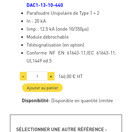
DAC1-13-10-440
Parafoudre Unipolaire de Type 1 + 2
In : 20 kA
Iimp : 12.5 kA (onde 10/350µs)
Module débrochable
Télésignalisation (en option)
Conforme NF EN 61643-11,IEC 61643-11,
UL1449 ed.5
146,00 €
HT
−
+
Ajouter au panier
Disponibilité
: Disponible en quantité limitée
SÉLECTIONNER UNE AUTRE RÉFÉRENCE :