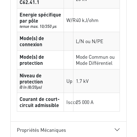
C62.41.1
Energie spécifique
W/R
40 kJ/ohm
par pôle
tenue max. 10/350 µs
Mode(s) de
L/N ou N/PE
connexion
Mode(s) de
Mode Commun ou
protection
Mode Différentiel
Niveau de
Up
1.7 kV
protection
@ In (8/20µs)
Courant de court-
Isccr
25 000 A
circuit admissible
Propriétés Mécaniques