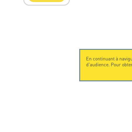
En continuant à navigu
d'audience. Pour obte
CONTACTEZ-NOUS
CITEL
CITEL - 29 boulevard Edgar Quinet
La société
75014 Paris - France
Spécialiste 
Tel: +33.1.41.23.50.23
Une présenc