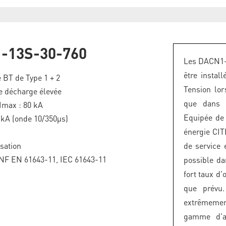
-13S-30-760
Les DACN1-1
être instal
 BT de Type 1 + 2
Tension lor
e décharge élevée
que dans l
 Imax : 80 kA
Equipée de 
5 kA (onde 10/350µs)
énergie CI
isation
de service 
NF EN 61643-11, IEC 61643-11
possible da
fort taux d'
que prévu.
extrêmemen
gamme d'ap