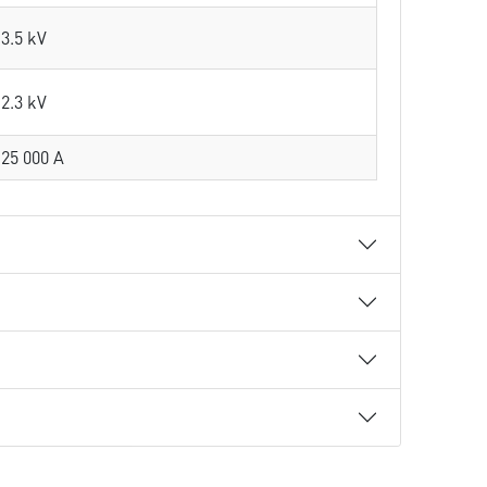
3.5 kV
2.3 kV
25 000 A