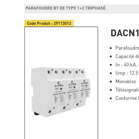
PARAFOUDRE BT DE TYPE 1+2 TRIPHASÉ
Code Produit :
29113012
DACN1
Parafoudre
Capacité d
In : 40 kA,
Iimp : 12.
Monobloc
Télésignal
Conforme 