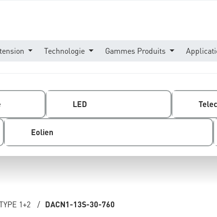
tension
Technologie
Gammes Produits
Applicat
e
LED
Tele
Eolien
TYPE 1+2
/
DACN1-13S-30-760