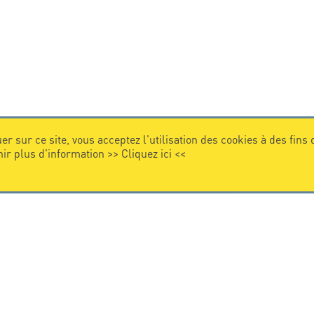
er sur ce site, vous acceptez l'utilisation des cookies à des fins
nir plus d'information >>
Cliquez ici
<<
VIDEO
Citel en vidéo
de la protection foudre
e internationale