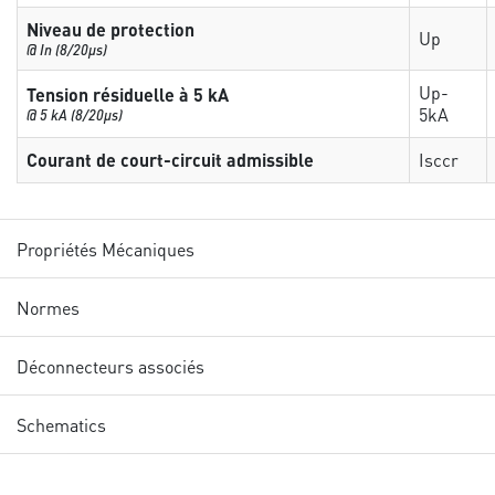
Niveau de protection
Up
@ In (8/20µs)
Up-
Tension résiduelle à 5 kA
5kA
@ 5 kA (8/20µs)
Courant de court-circuit admissible
Isccr
Propriétés Mécaniques
Normes
Déconnecteurs associés
Schematics