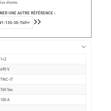
lus élevée.
NER UNE AUTRE RÉFÉRENCE :
1-13S-30-760
1+2
690 V
TNC-IT
760 Vac
100 A