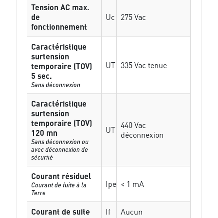
Tension AC max.
de
Uc
275 Vac
fonctionnement
Caractéristique
surtension
UT
335 Vac tenue
temporaire (TOV)
5 sec.
Sans déconnexion
Caractéristique
surtension
temporaire (TOV)
440 Vac
UT
120 mn
déconnexion
Sans déconnexion ou
avec déconnexion de
sécurité
Courant résiduel
Ipe
< 1 mA
Courant de fuite à la
Terre
Courant de suite
If
Aucun