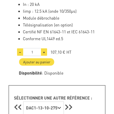
In : 20 kA
Iimp : 12.5 kA (onde 10/350µs)
Module débrochable
Télésignalisation (en option)
Certifié NF EN 61643-11 et IEC 61643-11
Conforme UL1449 ed.5
107,10 €
HT
−
+
Ajouter au panier
Disponibilité
: Disponible
SÉLECTIONNER UNE AUTRE RÉFÉRENCE :
DAC1-13-10-275