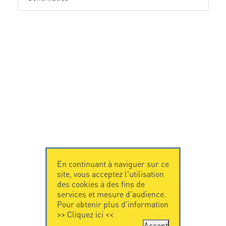
En continuant à naviguer sur ce
site, vous acceptez l'utilisation
des cookies à des fins de
services et mesure d'audience.
Pour obtenir plus d'information
>>
Cliquez ici
<<
Accept