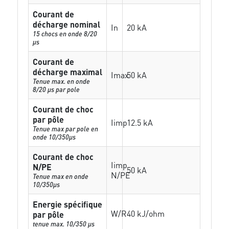
Courant de
décharge nominal
In
20 kA
15 chocs en onde 8/20
µs
Courant de
décharge maximal
Imax
50 kA
Tenue max. en onde
8/20 µs par pole
Courant de choc
par pôle
Iimp
12.5 kA
Tenue max par pole en
onde 10/350µs
Courant de choc
Iimp
N/PE
50 kA
N/PE
Tenue max en onde
10/350µs
Energie spécifique
W/R
40 kJ/ohm
par pôle
tenue max. 10/350 µs