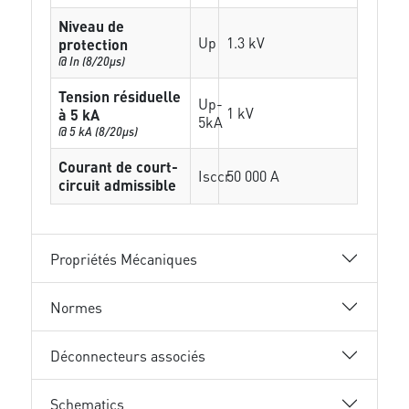
Niveau de
Up
1.3 kV
protection
@ In (8/20µs)
Tension résiduelle
Up-
1 kV
à 5 kA
5kA
@ 5 kA (8/20µs)
Courant de court-
Isccr
50 000 A
circuit admissible
Propriétés Mécaniques
Normes
Déconnecteurs associés
Schematics