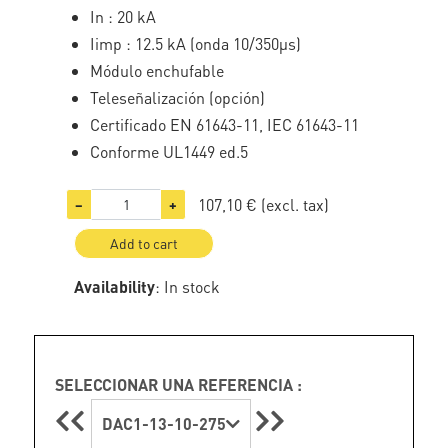
In : 20 kA
Iimp : 12.5 kA (onda 10/350µs)
Módulo enchufable
Teleseñalización (opción)
Certificado EN 61643-11, IEC 61643-11
Conforme UL1449 ed.5
107,10 €
(excl. tax)
−
+
Add to cart
Availability
: In stock
SELECCIONAR UNA REFERENCIA :
DAC1-13-10-275