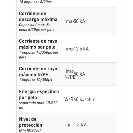
15 impulsos 8/20µs
Corriente de
descarga máxima
Imax
50 kA
Capacidad máx. En
onda 8/20µs por polo
Corriente de rayo
máximo por polo
Iimp
12.5 kA
1 impulso 10/350µs por
polo
Corriente de rayo
Iimp
50 kA
máximo N/PE
N/PE
1 impulso 10/350µs
Energía específica
por polo
W/R
40 kJ/ohm
soportado max. 10/350
µs
Nivel de
Up
1.3 kV
protección
@ In (8/20µs)