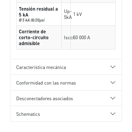
Tensión residual a
Up-
1 kV
5 kA
5kA
@ 5 kA (8/20µs)
Corriente de
corto-circuito
Isccr
50 000 A
admisible
Característica mecánica
Conformidad con las normas
Desconectadores asociados
Schematics