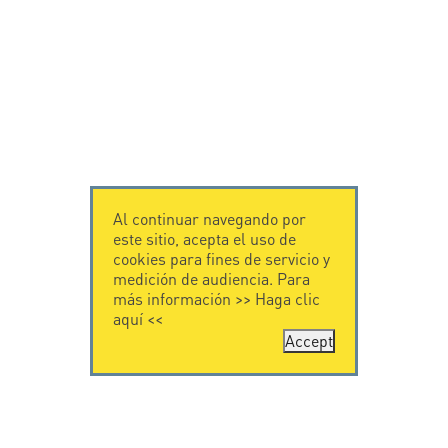
Al continuar navegando por
este sitio, acepta el uso de
cookies para fines de servicio y
medición de audiencia. Para
más información >>
Haga clic
aquí
<<
Accept
CONTÁCTENOS
CITEL
CITEL - 29 boulevard
Historia de CITEL