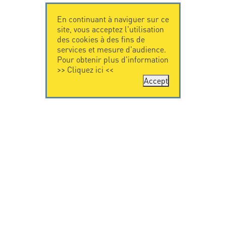
En continuant à naviguer sur ce
site, vous acceptez l'utilisation
des cookies à des fins de
services et mesure d'audience.
Pour obtenir plus d'information
>>
Cliquez ici
<<
Accept
CONTACTEZ-
CITEL
NOUS
La société
Spécialiste de la
CITEL - 29 boulevard
protection foudre
Edgar Quinet
Une présence
75014 Paris - France
internationale
Tel: +33.1.41.23.50.23