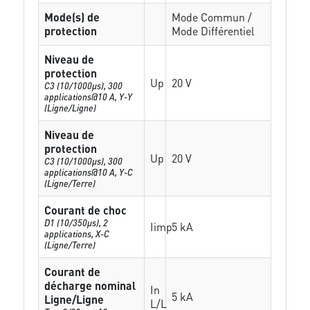
Mode(s) de
Mode Commun /
protection
Mode Différentiel
Niveau de
protection
Up
20 V
C3 (10/1000μs), 300
applications@10 A, Y-Y
(Ligne/Ligne)
Niveau de
protection
Up
20 V
C3 (10/1000μs), 300
applications@10 A, Y-C
(Ligne/Terre)
Courant de choc
D1 (10/350μs), 2
Iimp
5 kA
applications, X-C
(Ligne/Terre)
Courant de
décharge nominal
In
5 kA
Ligne/Ligne
L/L