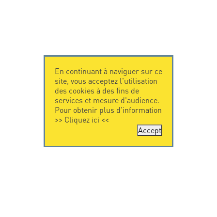
En continuant à naviguer sur ce
site, vous acceptez l'utilisation
des cookies à des fins de
services et mesure d'audience.
Pour obtenir plus d'information
>>
Cliquez ici
<<
Accept
CONTACTEZ-
CITEL
NOUS
La société
Spécialiste de la
CITEL - 29 boulevard
protection foudre
Edgar Quinet