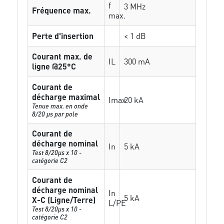
f
3 MHz
Fréquence max.
max.
Perte d'insertion
< 1 dB
Courant max. de
IL
300 mA
ligne @25°C
Courant de
décharge maximal
Imax
20 kA
Tenue max. en onde
8/20 µs par pole
Courant de
décharge nominal
In
5 kA
Test 8/20µs x 10 -
catégorie C2
Courant de
décharge nominal
In
5 kA
X-C (Ligne/Terre)
L/PE
Test 8/20µs x 10 -
catégorie C2