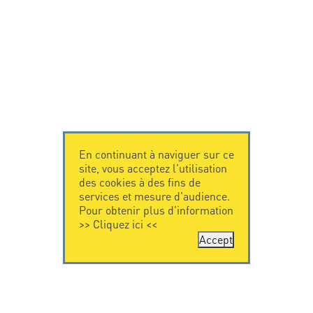
En continuant à naviguer sur ce
site, vous acceptez l'utilisation
des cookies à des fins de
services et mesure d'audience.
Pour obtenir plus d'information
>>
Cliquez ici
<<
Accept
CONTACTEZ-
CITEL
NOUS
La société