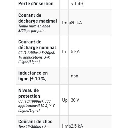
Perte d'insertion
< 1 dB
Courant de
décharge maximal
Imax
20 kA
Tenue max. en onde
8/20 µs par pole
Courant de
décharge nominal
In
5 kA
C2 (1.2/50us / 8/20µs),
10 applications, X-X
(Ligne/Ligne)
Inductance en
non
ligne (± 10 %)
Niveau de
protection
Up
30 V
C3 (10/1000μs), 300
applications@10 A, Y-Y
(Ligne/Ligne)
Courant de choc
Iimp
2.5 kA
Test 10/350µs x 2 -