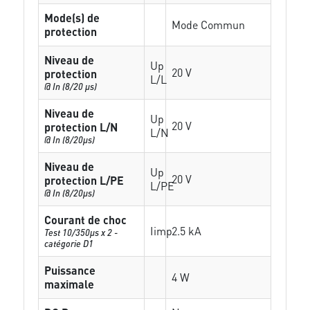
Mode(s) de
Mode Commun
protection
Niveau de
Up
20 V
protection
L/L
@ In (8/20 µs)
Niveau de
Up
20 V
protection L/N
L/N
@ In (8/20µs)
Niveau de
Up
20 V
protection L/PE
L/PE
@ In (8/20µs)
Courant de choc
Iimp
2.5 kA
Test 10/350µs x 2 -
catégorie D1
Puissance
4 W
maximale