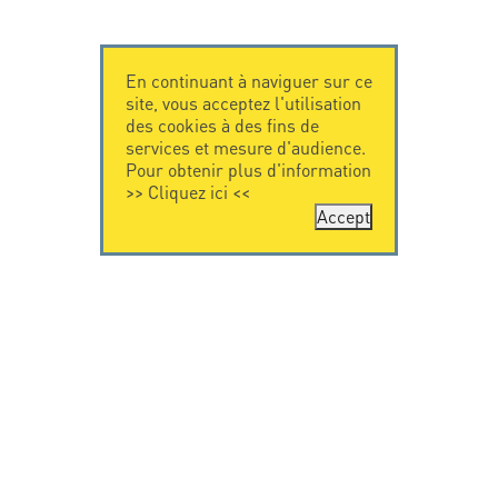
En continuant à naviguer sur ce
site, vous acceptez l'utilisation
des cookies à des fins de
services et mesure d'audience.
Pour obtenir plus d'information
>>
Cliquez ici
<<
Accept
CONTACTEZ-
CITEL
NOUS
La société
Spécialiste de la
CITEL - 29 boulevard
protection foudre
Edgar Quinet
Une présence
75014 Paris - France
internationale
Tel: +33.1.41.23.50.23