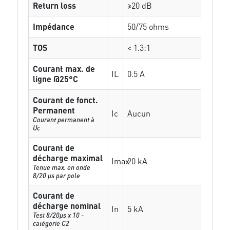
Return loss
≥20 dB
Impédance
50/75 ohms
TOS
< 1.3:1
Courant max. de
IL
0.5 A
ligne @25°C
Courant de fonct.
Permanent
Ic
Aucun
Courant permanent à
Uc
Courant de
décharge maximal
Imax
20 kA
Tenue max. en onde
8/20 µs par pole
Courant de
décharge nominal
In
5 kA
Test 8/20µs x 10 -
catégorie C2