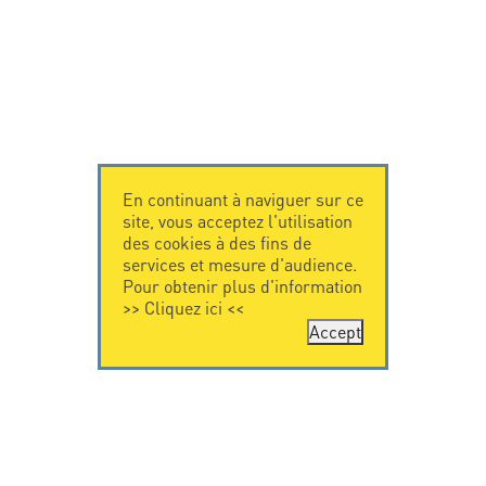
En continuant à naviguer sur ce
site, vous acceptez l'utilisation
des cookies à des fins de
services et mesure d'audience.
Pour obtenir plus d'information
>>
Cliquez ici
<<
Accept
CONTACTEZ-
CITEL
NOUS
La société
Spécialiste de la
CITEL - 29 boulevard