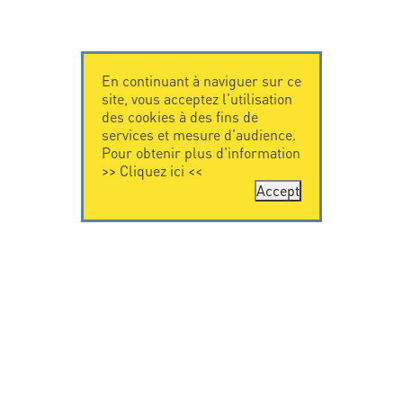
En continuant à naviguer sur ce
site, vous acceptez l'utilisation
des cookies à des fins de
services et mesure d'audience.
Pour obtenir plus d'information
>>
Cliquez ici
<<
Accept
CONTACTEZ-
CITEL
NOUS
La société
Spécialiste de la
CITEL - 29 boulevard
protection foudre
Edgar Quinet
Une présence
75014 Paris - France
internationale
Tel: +33.1.41.23.50.23