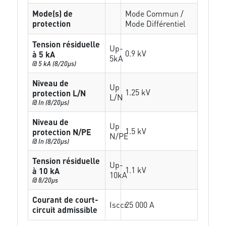
Mode(s) de
Mode Commun /
protection
Mode Différentiel
Tension résiduelle
Up-
0.9 kV
à 5 kA
5kA
@ 5 kA (8/20µs)
Niveau de
Up
1.25 kV
protection L/N
L/N
@ In (8/20µs)
Niveau de
Up
1.5 kV
protection N/PE
N/PE
@ In (8/20µs)
Tension résiduelle
Up-
1.1 kV
à 10 kA
10kA
@ 8/20µs
Courant de court-
Isccr
25 000 A
circuit admissible