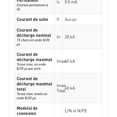
Permanent
Ic
0.5 mA
Courant permanent à
Uc
Courant de suite
If
Aucun
Courant de
décharge nominal
In
20 kA
15 chocs en onde 8/20
µs
Courant de
décharge maximal
Imax
40 kA
Tenue max. en onde
8/20 µs par pole
Courant de
décharge maximal
Imax
40 kA
total
Total
Tenue max. totale en
onde 8/20 µs
Mode(s) de
L/N et N/PE
connexion