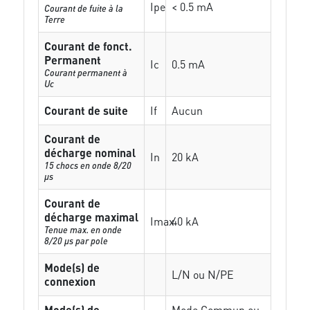
Ipe
< 0.5 mA
Courant de fuite à la
Terre
Courant de fonct.
Permanent
Ic
0.5 mA
Courant permanent à
Uc
Courant de suite
If
Aucun
Courant de
décharge nominal
In
20 kA
15 chocs en onde 8/20
µs
Courant de
décharge maximal
Imax
40 kA
Tenue max. en onde
8/20 µs par pole
Mode(s) de
L/N ou N/PE
connexion
Mode(s) de
Mode Commun ou