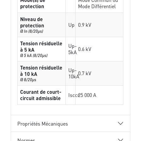
protection
Mode Différentiel
Niveau de
Up
0.9 kV
protection
@ In (8/20µs)
Tension résiduelle
Up-
0.6 kV
à 5 kA
5kA
@ 5 kA (8/20µs)
Tension résiduelle
Up-
0.7 kV
à 10 kA
10kA
@ 8/20µs
Courant de court-
Isccr
25 000 A
circuit admissible
Propriétés Mécaniques
Normes