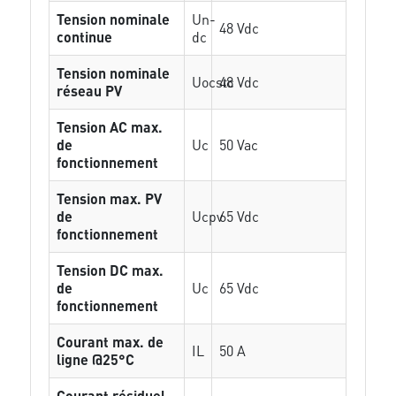
Tension nominale
Un-
48 Vdc
continue
dc
Tension nominale
Uocstc
48 Vdc
réseau PV
Tension AC max.
de
Uc
50 Vac
fonctionnement
Tension max. PV
de
Ucpv
65 Vdc
fonctionnement
Tension DC max.
de
Uc
65 Vdc
fonctionnement
Courant max. de
IL
50 A
ligne @25°C
Courant résiduel