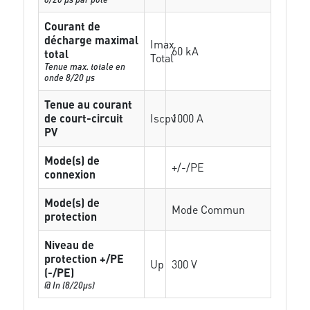
Courant de
décharge maximal
Imax
60 kA
total
Total
Tenue max. totale en
onde 8/20 µs
Tenue au courant
de court-circuit
Iscpv
1000 A
PV
Mode(s) de
+/-/PE
connexion
Mode(s) de
Mode Commun
protection
Niveau de
protection +/PE
Up
300 V
(-/PE)
@ In (8/20µs)