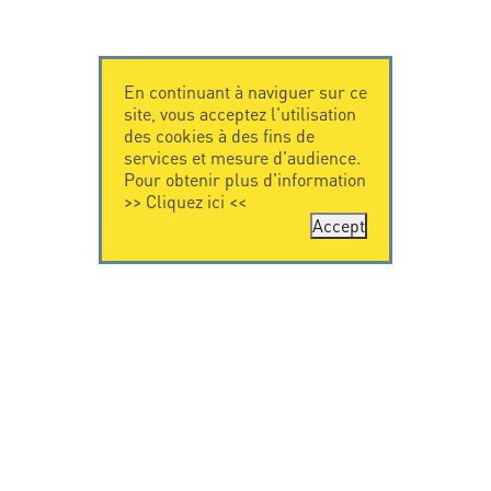
En continuant à naviguer sur ce
site, vous acceptez l'utilisation
des cookies à des fins de
services et mesure d'audience.
Pour obtenir plus d'information
>>
Cliquez ici
<<
Accept
CONTACTEZ-
CITEL
NOUS
La société
Spécialiste de la
CITEL - 29 boulevard
protection foudre
Edgar Quinet
Une présence
75014 Paris - France
internationale
Tel: +33.1.41.23.50.23