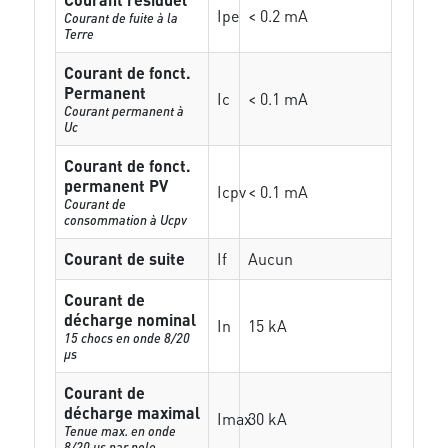
Ipe
< 0.2 mA
Courant de fuite à la
Terre
Courant de fonct.
Permanent
Ic
< 0.1 mA
Courant permanent à
Uc
Courant de fonct.
permanent PV
Icpv
< 0.1 mA
Courant de
consommation à Ucpv
Courant de suite
If
Aucun
Courant de
décharge nominal
In
15 kA
15 chocs en onde 8/20
µs
Courant de
décharge maximal
Imax
30 kA
Tenue max. en onde
8/20 µs par pole