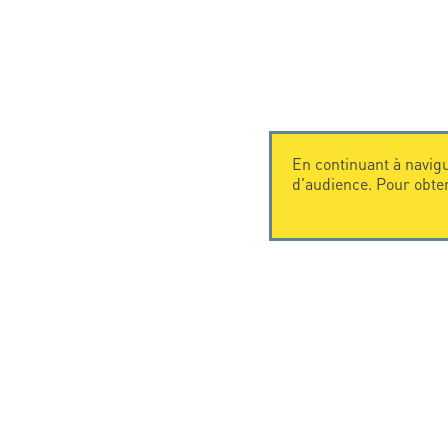
En continuant à navigu
d'audience. Pour obte
CONTACTEZ-NOUS
CITEL
CITEL - 29 boulevard Edgar Quinet
La société
75014 Paris - France
Spécialiste 
Tel: +33.1.41.23.50.23
Une présenc