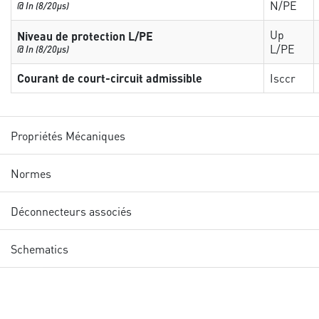
N/PE
@ In (8/20µs)
Up
Niveau de protection L/PE
L/PE
@ In (8/20µs)
Courant de court-circuit admissible
Isccr
Propriétés Mécaniques
Normes
Déconnecteurs associés
Schematics