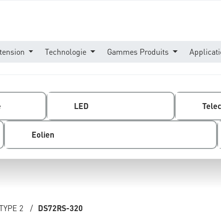
tension
Technologie
Gammes Produits
Applicat
e
LED
Tele
Eolien
TYPE 2
/
DS72RS-320