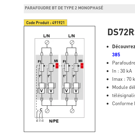
PARAFOUDRE BT DE TYPE 2 MONOPHASÉ
Code Produit :
491921
DS72R
Découvrez
385
Parafoudre
In : 30 kA
Imax : 70 
Module dé
télésignali
Conforme 