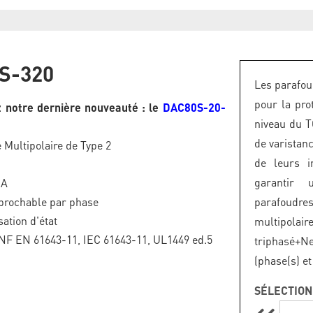
S-320
Les parafou
pour la pro
 notre dernière nouveauté : le
DAC80S-20-
niveau du T
de varistan
 Multipolaire de Type 2
de leurs i
garantir 
kA
brochable par phase
parafoudr
sation d'état
multipola
NF EN 61643-11, IEC 61643-11, UL1449 ed.5
triphasé+Ne
(phase(s) et
SÉLECTION