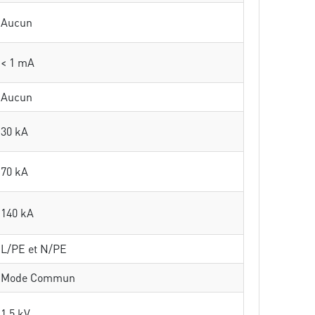
Aucun
< 1 mA
Aucun
30 kA
70 kA
140 kA
L/PE et N/PE
Mode Commun
1.5 kV