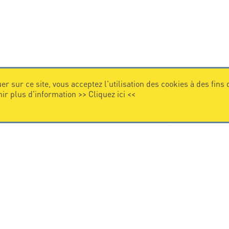
er sur ce site, vous acceptez l'utilisation des cookies à des fins
nir plus d'information >>
Cliquez ici
<<
VIDEO
Citel en vidéo
de la protection foudre
e internationale