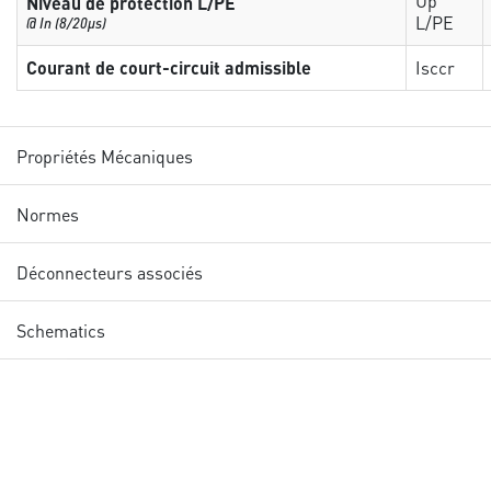
Up
Niveau de protection L/PE
L/PE
@ In (8/20µs)
Courant de court-circuit admissible
Isccr
Propriétés Mécaniques
Normes
Déconnecteurs associés
Schematics