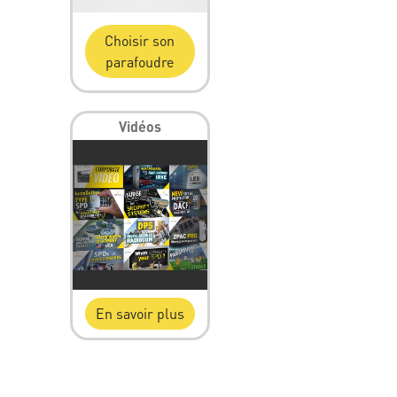
Choisir son
parafoudre
Vidéos
En savoir plus