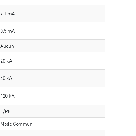
< 1 mA
0.5 mA
Aucun
20 kA
40 kA
120 kA
L/PE
Mode Commun