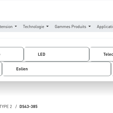
tension
Technologie
Gammes Produits
Applicat
e
LED
Tele
Eolien
TYPE 2
/
DS43-385