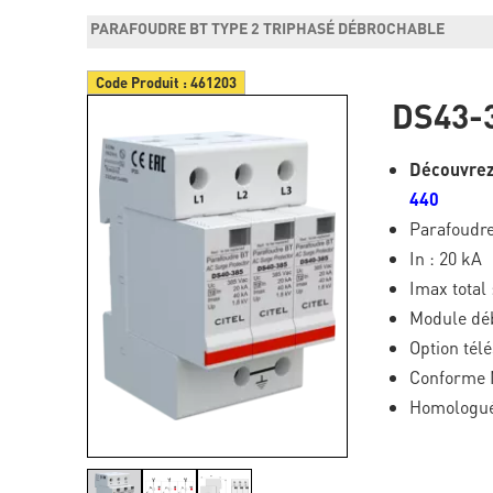
PARAFOUDRE BT TYPE 2 TRIPHASÉ DÉBROCHABLE
Code Produit :
461203
DS43-
Découvrez
440
Parafoudre
In : 20 kA
Imax total 
Module dé
Option télé
Conforme 
Homologué