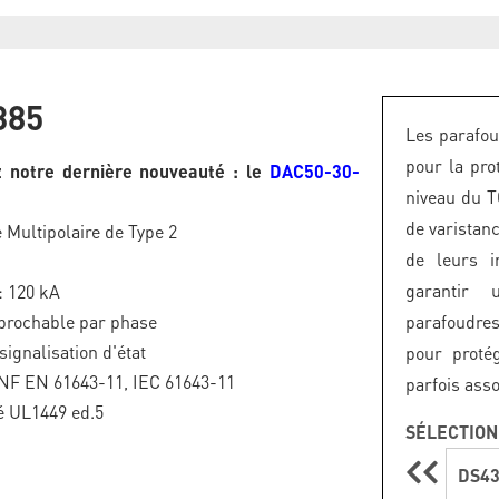
385
Les parafou
pour la pro
 notre dernière nouveauté : le
DAC50-30-
niveau du T
de varistan
 Multipolaire de Type 2
de leurs i
garantir 
: 120 kA
brochable par phase
parafoudres
signalisation d'état
pour proté
NF EN 61643-11, IEC 61643-11
parfois ass
 UL1449 ed.5
SÉLECTION
DS43