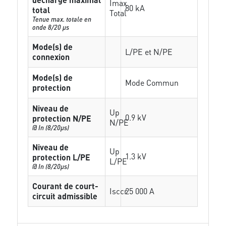
Imax
80 kA
total
Total
Tenue max. totale en
onde 8/20 µs
Mode(s) de
L/PE et N/PE
connexion
Mode(s) de
Mode Commun
protection
Niveau de
Up
0.9 kV
protection N/PE
N/PE
@ In (8/20µs)
Niveau de
Up
1.3 kV
protection L/PE
L/PE
@ In (8/20µs)
Courant de court-
Isccr
25 000 A
circuit admissible