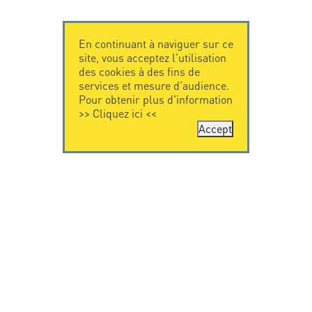
En continuant à naviguer sur ce
site, vous acceptez l'utilisation
des cookies à des fins de
services et mesure d'audience.
Pour obtenir plus d'information
>>
Cliquez ici
<<
Accept
CONTACTEZ-
CITEL
NOUS
La société
Spécialiste de la
CITEL - 29 boulevard
protection foudre
Edgar Quinet
Une présence
75014 Paris - France
internationale
Tel: +33.1.41.23.50.23