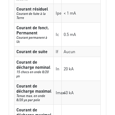
Courant résiduel
Ipe
< 1 mA
Courant de fuite à la
Terre
Courant de fonct.
Permanent
Ic
0.5 mA
Courant permanent à
Uc
Courant de suite
If
Aucun
Courant de
décharge nominal
In
20 kA
15 chocs en onde 8/20
µs
Courant de
décharge maximal
Imax
40 kA
Tenue max. en onde
8/20 µs par pole
Courant de
décharge maximal