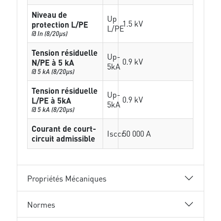
Niveau de
Up
1.5 kV
protection L/PE
L/PE
@ In (8/20µs)
Tension résiduelle
Up-
0.9 kV
N/PE à 5 kA
5kA
@ 5 kA (8/20µs)
Tension résiduelle
Up-
0.9 kV
L/PE à 5kA
5kA
@ 5 kA (8/20µs)
Courant de court-
Isccr
50 000 A
circuit admissible
Propriétés Mécaniques
Normes