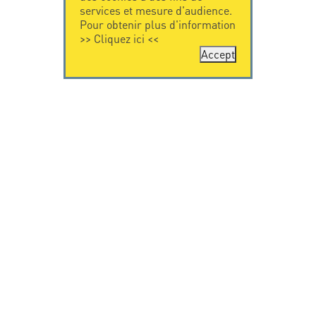
services et mesure d'audience.
Pour obtenir plus d'information
>>
Cliquez ici
<<
Accept
CONTACTEZ-
CITEL
NOUS
La société
Spécialiste de la
CITEL - 29 boulevard
protection foudre
Edgar Quinet
Une présence
75014 Paris - France
internationale
Tel: +33.1.41.23.50.23
VIDEO
RESSOURCES
Citel en vidéo
Téléchargement