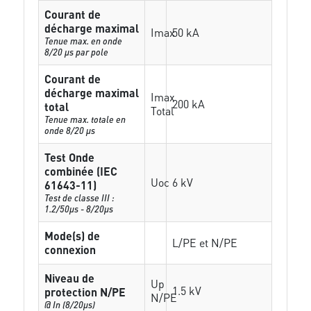
Courant de
décharge maximal
Imax
50 kA
Tenue max. en onde
8/20 µs par pole
Courant de
décharge maximal
Imax
200 kA
total
Total
Tenue max. totale en
onde 8/20 µs
Test Onde
combinée (IEC
Uoc
6 kV
61643-11)
Test de classe III :
1.2/50µs - 8/20µs
Mode(s) de
L/PE et N/PE
connexion
Niveau de
Up
1.5 kV
protection N/PE
N/PE
@ In (8/20µs)