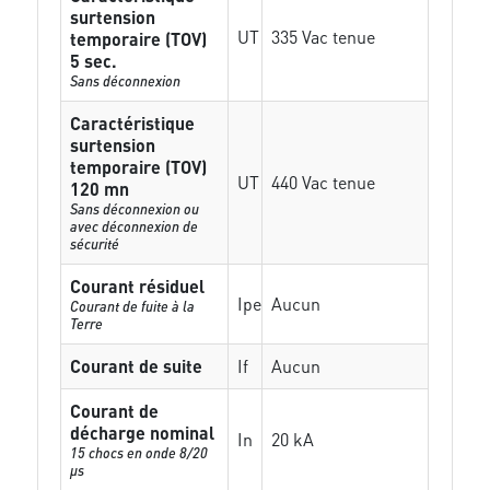
surtension
UT
335 Vac tenue
temporaire (TOV)
5 sec.
Sans déconnexion
Caractéristique
surtension
temporaire (TOV)
UT
440 Vac tenue
120 mn
Sans déconnexion ou
avec déconnexion de
sécurité
Courant résiduel
Ipe
Aucun
Courant de fuite à la
Terre
Courant de suite
If
Aucun
Courant de
décharge nominal
In
20 kA
15 chocs en onde 8/20
µs