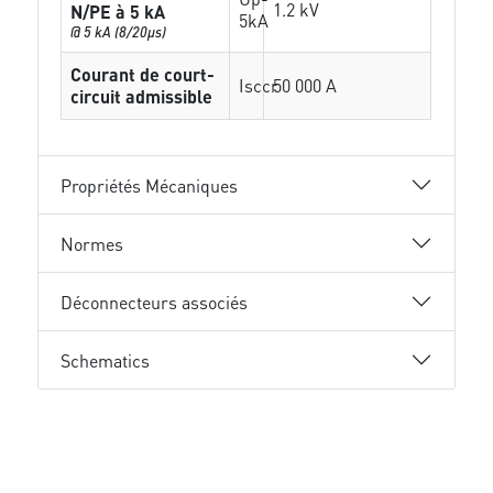
1.2 kV
N/PE à 5 kA
5kA
@ 5 kA (8/20µs)
Courant de court-
Isccr
50 000 A
circuit admissible
Propriétés Mécaniques
Normes
Déconnecteurs associés
Schematics