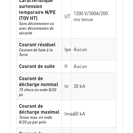
Caractéristique
surtension
temporaire N/PE
1200 V/300A/200
UT
(TOV HT)
ms tenue
Sans déconnexion ou
avec déconnexion de
sécurité
Courant résiduel
Ipe
Aucun
Courant de fuite à la
Terre
Courant de suite
If
Aucun
Courant de
décharge nominal
In
20 kA
15 chocs en onde 8/20
µs
Courant de
décharge maximal
Imax
50 kA
Tenue max. en onde
8/20 µs par pole