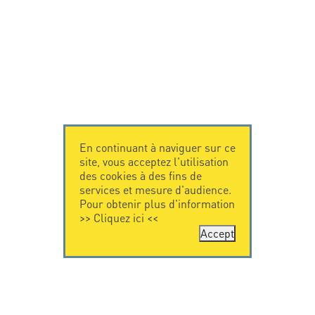
En continuant à naviguer sur ce
site, vous acceptez l'utilisation
des cookies à des fins de
services et mesure d'audience.
Pour obtenir plus d'information
>>
Cliquez ici
<<
Accept
CONTACTEZ-
CITEL
NOUS
La société