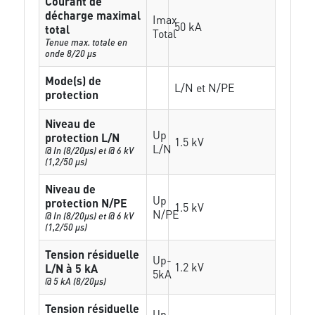
Courant de
décharge maximal
Imax
50 kA
total
Total
Tenue max. totale en
onde 8/20 µs
Mode(s) de
L/N et N/PE
protection
Niveau de
Up
protection L/N
1.5 kV
L/N
@ In (8/20µs) et @ 6 kV
(1,2/50 µs)
Niveau de
Up
protection N/PE
1.5 kV
N/PE
@ In (8/20µs) et @ 6 kV
(1,2/50 µs)
Tension résiduelle
Up-
1.2 kV
L/N à 5 kA
5kA
@ 5 kA (8/20µs)
Tension résiduelle
Up-