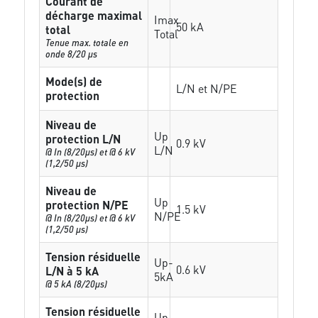
Courant de
décharge maximal
Imax
50 kA
total
Total
Tenue max. totale en
onde 8/20 µs
Mode(s) de
L/N et N/PE
protection
Niveau de
Up
protection L/N
0.9 kV
L/N
@ In (8/20µs) et @ 6 kV
(1,2/50 µs)
Niveau de
Up
protection N/PE
1.5 kV
N/PE
@ In (8/20µs) et @ 6 kV
(1,2/50 µs)
Tension résiduelle
Up-
0.6 kV
L/N à 5 kA
5kA
@ 5 kA (8/20µs)
Tension résiduelle
Up-