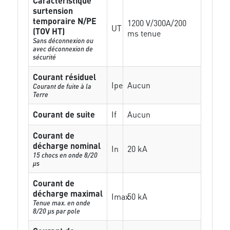
Caractéristique
surtension
temporaire N/PE
1200 V/300A/200
UT
(TOV HT)
ms tenue
Sans déconnexion ou
avec déconnexion de
sécurité
Courant résiduel
Ipe
Aucun
Courant de fuite à la
Terre
Courant de suite
If
Aucun
Courant de
décharge nominal
In
20 kA
15 chocs en onde 8/20
µs
Courant de
décharge maximal
Imax
50 kA
Tenue max. en onde
8/20 µs par pole