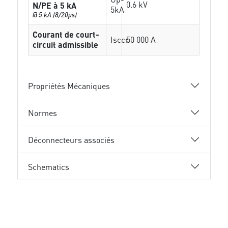
0.6 kV
N/PE à 5 kA
5kA
@ 5 kA (8/20µs)
Courant de court-
Isccr
50 000 A
circuit admissible
Propriétés Mécaniques
Normes
Déconnecteurs associés
Schematics