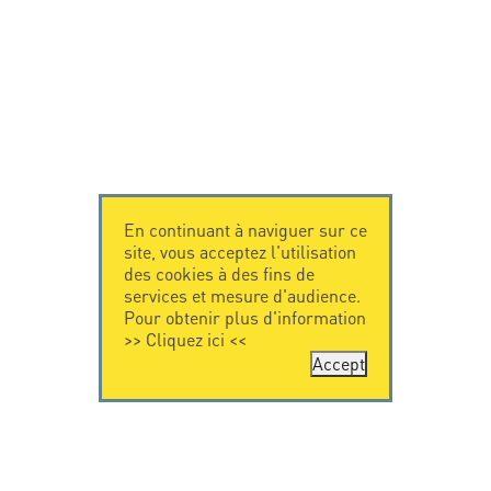
En continuant à naviguer sur ce
site, vous acceptez l'utilisation
des cookies à des fins de
services et mesure d'audience.
Pour obtenir plus d'information
>>
Cliquez ici
<<
Accept
CONTACTEZ-
CITEL
NOUS
La société