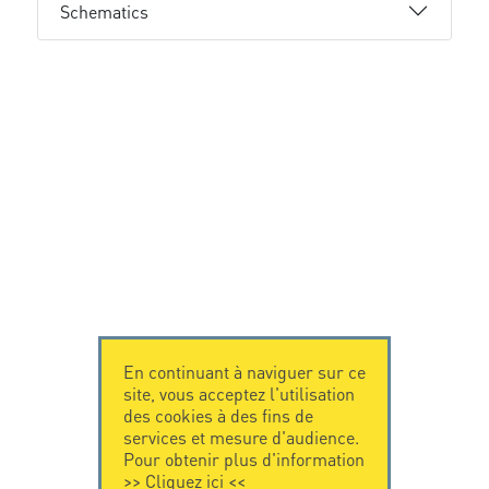
Schematics
En continuant à naviguer sur ce
site, vous acceptez l'utilisation
des cookies à des fins de
services et mesure d'audience.
Pour obtenir plus d'information
>>
Cliquez ici
<<