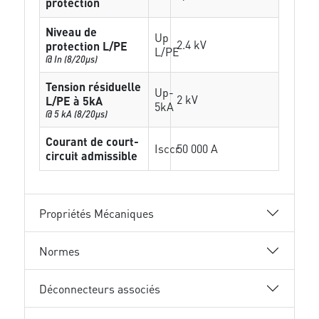
protection
Niveau de
Up
2.4 kV
protection L/PE
L/PE
@ In (8/20µs)
Tension résiduelle
Up-
2 kV
L/PE à 5kA
5kA
@ 5 kA (8/20µs)
Courant de court-
Isccr
50 000 A
circuit admissible
Propriétés Mécaniques
Normes
Déconnecteurs associés