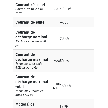
Courant résiduel
Ipe
< 1 mA
Courant de fuite à la
Terre
Courant de suite
If
Aucun
Courant de
décharge nominal
In
20 kA
15 chocs en onde 8/20
µs
Courant de
décharge maximal
Imax
50 kA
Tenue max. en onde
8/20 µs par pole
Courant de
décharge maximal
Imax
150 kA
total
Total
Tenue max. totale en
onde 8/20 µs
Mode(s) de
L/PE