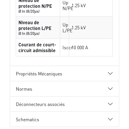
Niveau de
Up
1.25 kV
protection N/PE
N/PE
@ In (8/20µs)
Niveau de
Up
1.25 kV
protection L/PE
L/PE
@ In (8/20µs)
Courant de court-
Isccr
10 000 A
circuit admissible
Propriétés Mécaniques
Normes
Déconnecteurs associés
Schematics