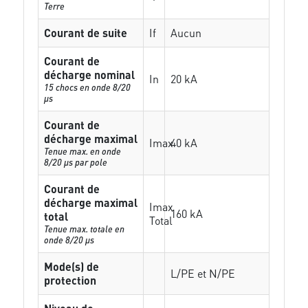
Terre
Courant de suite
If
Aucun
Courant de
décharge nominal
In
20 kA
15 chocs en onde 8/20
µs
Courant de
décharge maximal
Imax
40 kA
Tenue max. en onde
8/20 µs par pole
Courant de
décharge maximal
Imax
160 kA
total
Total
Tenue max. totale en
onde 8/20 µs
Mode(s) de
L/PE et N/PE
protection