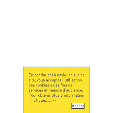
En continuant à naviguer sur ce
site, vous acceptez l'utilisation
des cookies à des fins de
services et mesure d'audience.
Pour obtenir plus d'information
>>
Cliquez ici
<<
Accept