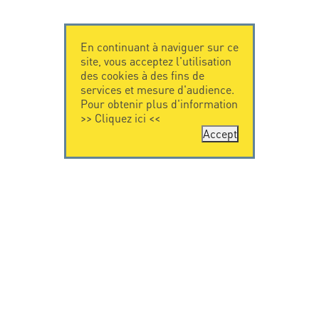
En continuant à naviguer sur ce
site, vous acceptez l'utilisation
des cookies à des fins de
services et mesure d'audience.
Pour obtenir plus d'information
>>
Cliquez ici
<<
Accept
CONTACTEZ-
CITEL
NOUS
La société
Spécialiste de la
CITEL - 29 boulevard
protection foudre
Edgar Quinet
Une présence
75014 Paris - France
internationale
Tel: +33.1.41.23.50.23