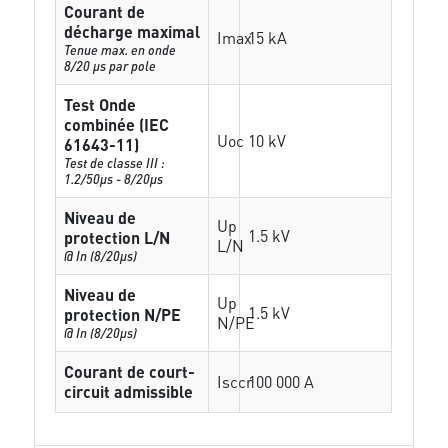
Courant de
décharge maximal
Imax
15 kA
Tenue max. en onde
8/20 µs par pole
Test Onde
combinée (IEC
Uoc
10 kV
61643-11)
Test de classe III :
1.2/50µs - 8/20µs
Niveau de
Up
1.5 kV
protection L/N
L/N
@ In (8/20µs)
Niveau de
Up
1.5 kV
protection N/PE
N/PE
@ In (8/20µs)
Courant de court-
Isccr
100 000 A
circuit admissible