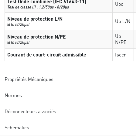
Test Onde combinée (IEC 61643-11)
Uoc
Test de classe III : 1.2/50µs - 8/20µs
Niveau de protection L/N
Up L/N
@ In (8/20µs)
Up
Niveau de protection N/PE
N/PE
@ In (8/20µs)
Courant de court-circuit admissible
Isccr
Propriétés Mécaniques
Normes
Déconnecteurs associés
Schematics