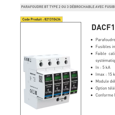
PARAFOUDRE BT TYPE 2 OU 3 DÉBROCHABLE AVEC FUSIB
Code Produit :
821310434
DACF1
Parafoudre
Fusibles i
Faible cal
systématiq
In : 5 kA
Imax : 15 
Module dé
Option télé
Conforme N