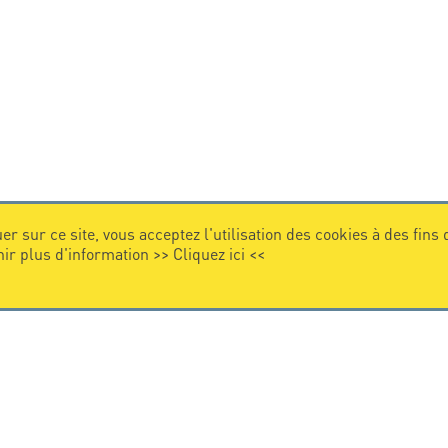
er sur ce site, vous acceptez l'utilisation des cookies à des fins
nir plus d'information >>
Cliquez ici
<<
VIDEO
Citel en vidéo
de la protection foudre
e internationale