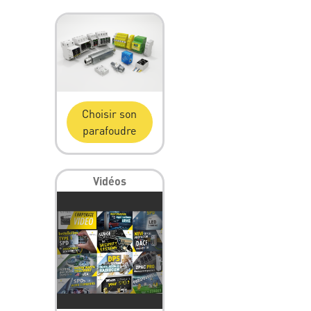
Choisir son
parafoudre
Vidéos