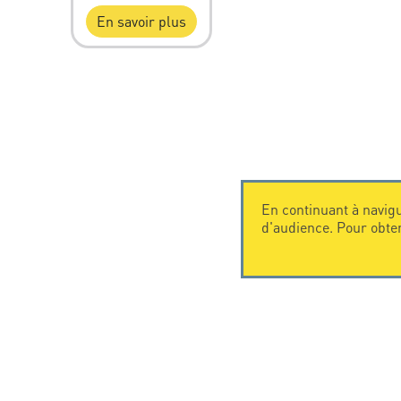
En savoir plus
En continuant à navigu
d'audience. Pour obte
CONTACTEZ-NOUS
CITEL
CITEL - 29 boulevard Edgar Quinet
La société
75014 Paris - France
Spécialiste 
Tel: +33.1.41.23.50.23
Une présenc