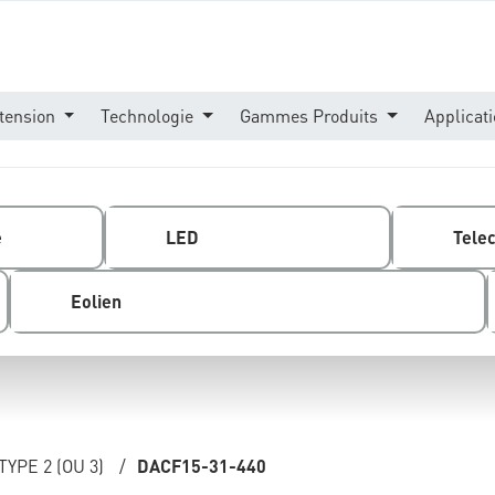
tension
Technologie
Gammes Produits
Applicat
e
LED
Tele
Eolien
YPE 2 (OU 3)
/
DACF15-31-440