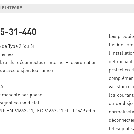
LE INTÉGRÉ
5-31-440
Les produit
fusible a
 de Type 2 (ou 3)
l'installa
nternes
débrochable
ibre du déconnecteur interne = coordination
protection 
ue avec disjoncteur amont
complémen
kA
varistance, 
brochable par phase
les courants
signalisation d'état
ou de disjo
F EN 61643-11, IEC 61643-11 et UL1449 ed.5
normalis
déconnect
télésignal