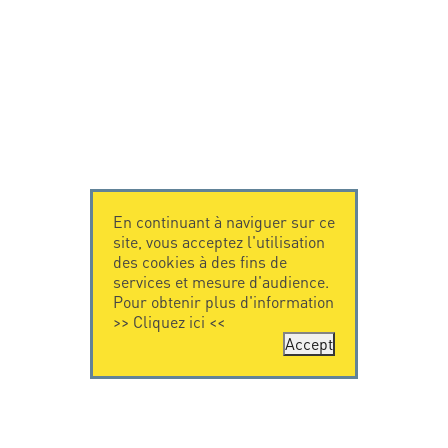
En continuant à naviguer sur ce
site, vous acceptez l'utilisation
des cookies à des fins de
services et mesure d'audience.
Pour obtenir plus d'information
>>
Cliquez ici
<<
Accept
CONTACTEZ-
CITEL
NOUS
La société