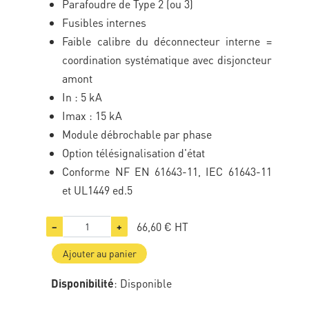
Parafoudre de Type 2 (ou 3)
Fusibles internes
Faible calibre du déconnecteur interne =
coordination systématique avec disjoncteur
amont
In : 5 kA
Imax : 15 kA
Module débrochable par phase
Option télésignalisation d'état
Conforme NF EN 61643-11, IEC 61643-11
et UL1449 ed.5
66,60 €
HT
−
+
Ajouter au panier
Disponibilité
: Disponible