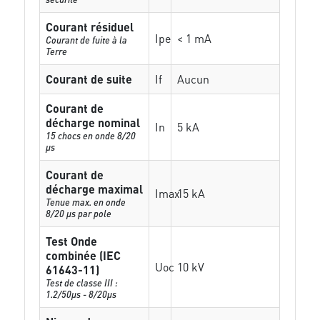
Courant résiduel
Ipe
< 1 mA
Courant de fuite à la
Terre
Courant de suite
If
Aucun
Courant de
décharge nominal
In
5 kA
15 chocs en onde 8/20
µs
Courant de
décharge maximal
Imax
15 kA
Tenue max. en onde
8/20 µs par pole
Test Onde
combinée (IEC
Uoc
10 kV
61643-11)
Test de classe III :
1.2/50µs - 8/20µs