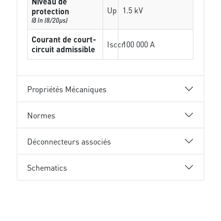
Niveau de
Up
1.5 kV
protection
@ In (8/20µs)
Courant de court-
Isccr
100 000 A
circuit admissible
Propriétés Mécaniques
Normes
Déconnecteurs associés
Schematics