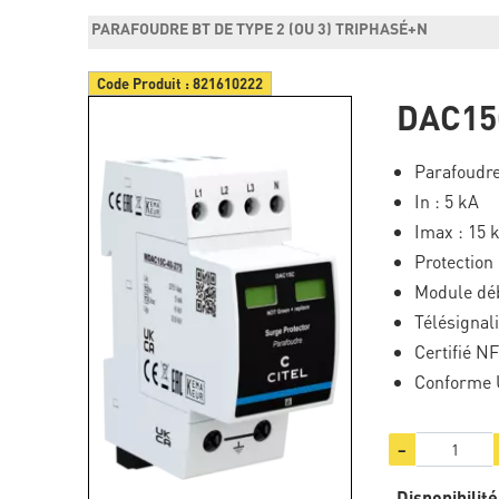
PARAFOUDRE BT DE TYPE 2 (OU 3) TRIPHASÉ+N
Code Produit :
821610222
DAC15
Parafoudre
In : 5 kA
Imax : 15 
Protectio
Module dé
Télésignal
Certifié N
Conforme 
−
Disponibilité