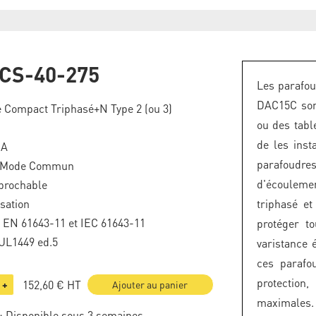
CS-40-275
Les parafou
DAC15C son
 Compact Triphasé+N Type 2 (ou 3)
ou des tabl
de les inst
kA
parafoudre
n Mode Commun
d'écouleme
brochable
isation
triphasé e
F EN 61643-11 et IEC 61643-11
protéger t
UL1449 ed.5
varistance 
ces parafo
protection
152,60 €
HT
+
Ajouter au panier
maximales.
: Disponible sous 3 semaines