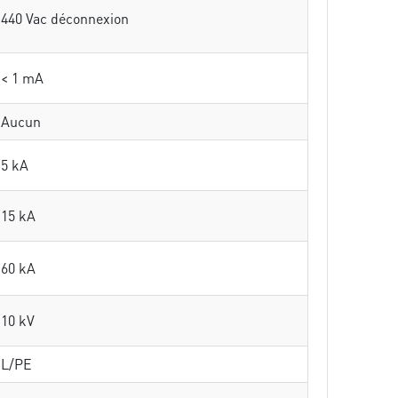
440 Vac déconnexion
< 1 mA
Aucun
5 kA
15 kA
60 kA
10 kV
L/PE