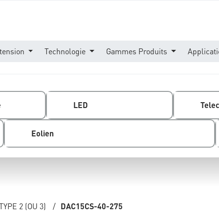
tension
Technologie
Gammes Produits
Applicat
e
LED
Tele
Eolien
YPE 2 (OU 3)
/
DAC15CS-40-275