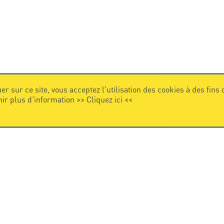
er sur ce site, vous acceptez l'utilisation des cookies à des fins
nir plus d'information >>
Cliquez ici
<<
VIDEO
Citel en vidéo
de la protection foudre
e internationale