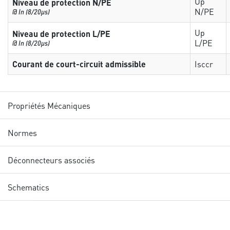
Up
Niveau de protection N/PE
N/PE
@ In (8/20µs)
Up
Niveau de protection L/PE
L/PE
@ In (8/20µs)
Courant de court-circuit admissible
Isccr
Propriétés Mécaniques
Normes
Déconnecteurs associés
Schematics