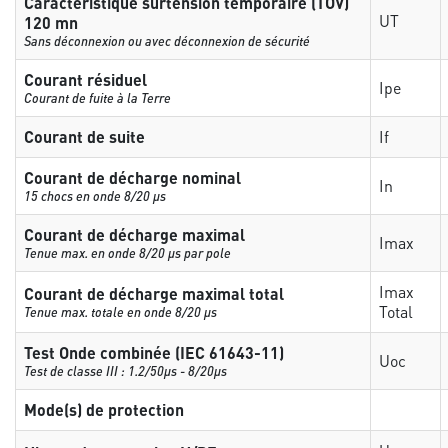
Caractéristique surtension temporaire (TOV)
UT
120 mn
Sans déconnexion ou avec déconnexion de sécurité
Courant résiduel
Ipe
Courant de fuite à la Terre
Courant de suite
If
Courant de décharge nominal
In
15 chocs en onde 8/20 µs
Courant de décharge maximal
Imax
Tenue max. en onde 8/20 µs par pole
Imax
Courant de décharge maximal total
Total
Tenue max. totale en onde 8/20 µs
Test Onde combinée (IEC 61643-11)
Uoc
Test de classe III : 1.2/50µs - 8/20µs
Mode(s) de protection