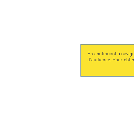
En continuant à navigu
d'audience. Pour obte
CONTACTEZ-NOUS
CITEL
CITEL - 29 boulevard Edgar Quinet
La société
75014 Paris - France
Spécialiste 
Tel: +33.1.41.23.50.23
Une présenc