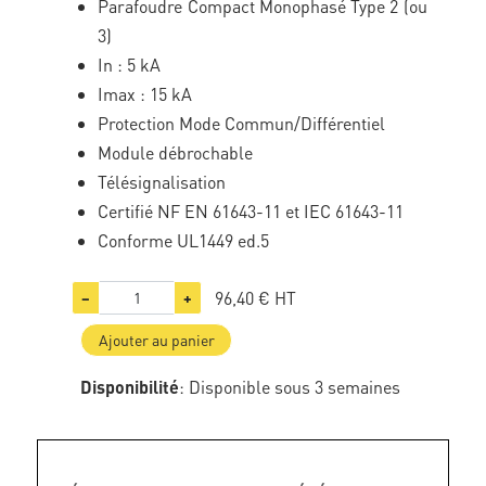
Parafoudre Compact Monophasé Type 2 (ou
3)
In : 5 kA
Imax : 15 kA
Protection Mode Commun/Différentiel
Module débrochable
Télésignalisation
Certifié NF EN 61643-11 et IEC 61643-11
Conforme UL1449 ed.5
96,40 €
HT
−
+
Ajouter au panier
Disponibilité
: Disponible sous 3 semaines