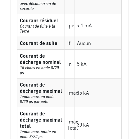
avec déconnexion de
sécurité
Courant résiduel
Ipe
< 1 mA
Courant de fuite à la
Terre
Courant de suite
If
Aucun
Courant de
décharge nominal
In
5 kA
15 chocs en onde 8/20
µs
Courant de
décharge maximal
Imax
15 kA
Tenue max. en onde
8/20 µs par pole
Courant de
décharge maximal
Imax
30 kA
total
Total
Tenue max. totale en
onde 8/20 µs