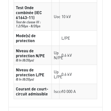
Test Onde
combinée (IEC
Uoc
10 kV
61643-11)
Test de classe III :
1.2/50µs - 8/20µs
Mode(s) de
L/PE
protection
Niveau de
Up
0.6 kV
protection N/PE
N/PE
@ In (8/20µs)
Niveau de
Up
0.6 kV
protection L/PE
L/PE
@ In (8/20µs)
Courant de court-
Isccr
10 000 A
circuit admissible