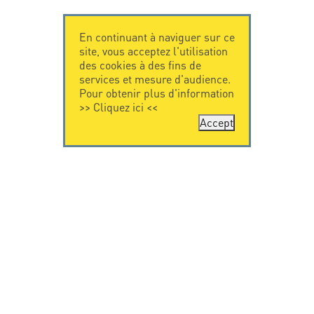
En continuant à naviguer sur ce
site, vous acceptez l'utilisation
des cookies à des fins de
services et mesure d'audience.
Pour obtenir plus d'information
>>
Cliquez ici
<<
Accept
CONTACTEZ-
CITEL
NOUS
La société
Spécialiste de la
CITEL - 29 boulevard
protection foudre
Edgar Quinet
Une présence
75014 Paris - France
internationale
Tel: +33.1.41.23.50.23