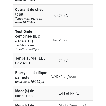
onde 10/350µs
Courant de choc
total
Itotal
25 kA
Tenue max totale en
onde 10/350µs
Test Onde
combinée (IEC
Uoc
20 kV
61643-11)
Test de classe III :
1.2/50µs - 8/20µs
Tenue surge IEEE
20 kV
C62.41.1
Energie spécifique
W/R
40 kJ/ohm
par pôle
tenue max. 10/350 µs
Mode(s) de
L/N et N/PE
connexion
Mode(s) de
Mode Commun /