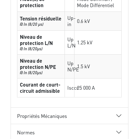
protection
Mode Différentiel
Up-
Tension résiduelle
0.6 kV
in
@ In (8/20 µs)
Niveau de
Up
1.25 kV
protection L/N
L/N
@ In (8/20µs)
Niveau de
Up
1.5 kV
protection N/PE
N/PE
@ In (8/20µs)
Courant de court-
Isccr
25 000 A
circuit admissible
Propriétés Mécaniques
Normes