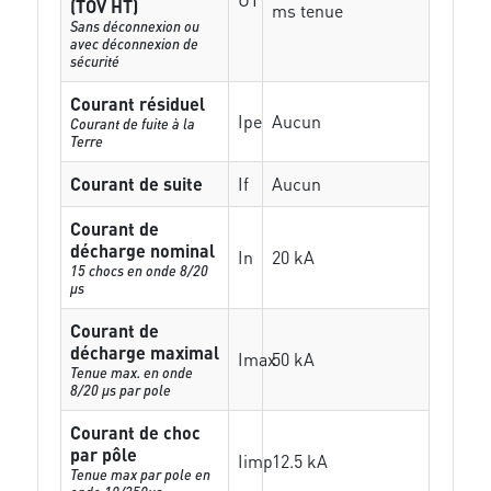
(TOV HT)
ms tenue
Sans déconnexion ou
avec déconnexion de
sécurité
Courant résiduel
Ipe
Aucun
Courant de fuite à la
Terre
Courant de suite
If
Aucun
Courant de
décharge nominal
In
20 kA
15 chocs en onde 8/20
µs
Courant de
décharge maximal
Imax
50 kA
Tenue max. en onde
8/20 µs par pole
Courant de choc
par pôle
Iimp
12.5 kA
Tenue max par pole en