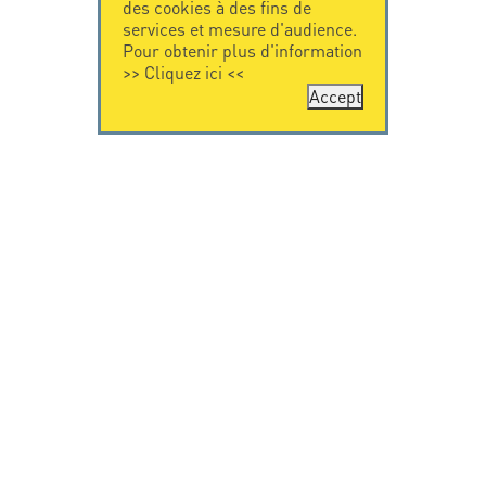
des cookies à des fins de
services et mesure d'audience.
Pour obtenir plus d'information
>>
Cliquez ici
<<
Accept
CONTACTEZ-
CITEL
NOUS
La société
Spécialiste de la
CITEL - 29 boulevard
protection foudre
Edgar Quinet
Une présence
75014 Paris - France
internationale
Tel: +33.1.41.23.50.23
VIDEO
RESSOURCES
Citel en vidéo
Téléchargement