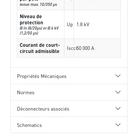
tenue max. 10/350 µs
Niveau de
protection
Up
1.8 kV
@ In (8/20µs) et @ 6 kV
(1,2/50 µs)
Courant de court-
Isccr
50 000 A
circuit admissible
Propriétés Mécaniques
Normes
Déconnecteurs associés
Schematics