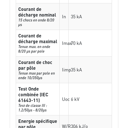
Courant de
décharge nominal
In
35 kA
15 chocs en onde 8/20
µs
Courant de
décharge maximal
Imax
70 kA
Tenue max. en onde
8/20 µs par pole
Courant de choc
par pôle
Iimp
35 kA
Tenue max par pole en
onde 10/350µs
Test Onde
combinée (IEC
Uoc
6 kV
61643-11)
Test de classe III :
1.2/50µs - 8/20µs
Energie spécifique
W/R
306 kJ/o
par pôle