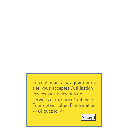
En continuant à naviguer sur ce
site, vous acceptez l'utilisation
des cookies à des fins de
services et mesure d'audience.
Pour obtenir plus d'information
>>
Cliquez ici
<<
Accept