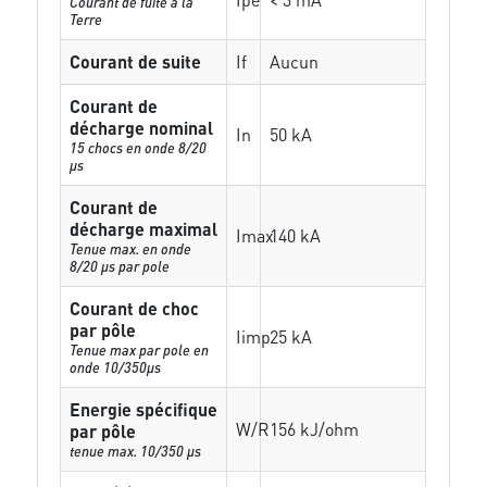
Courant de fuite à la
Terre
Courant de suite
If
Aucun
Courant de
décharge nominal
In
50 kA
15 chocs en onde 8/20
µs
Courant de
décharge maximal
Imax
140 kA
Tenue max. en onde
8/20 µs par pole
Courant de choc
par pôle
Iimp
25 kA
Tenue max par pole en
onde 10/350µs
Energie spécifique
W/R
156 kJ/ohm
par pôle
tenue max. 10/350 µs