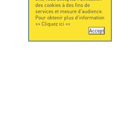
des cookies à des fins de
services et mesure d'audience.
Pour obtenir plus d'information
>>
Cliquez ici
<<
Accept
CONTACTEZ-
CITEL
NOUS
La société
Spécialiste de la
CITEL - 29 boulevard
protection foudre
Edgar Quinet
Une présence
75014 Paris - France
internationale
Tel: +33.1.41.23.50.23
VIDEO
RESSOURCES
Citel en vidéo
Téléchargement