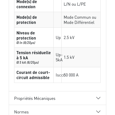
Mode(s) de
L/N ou L/PE
connexion
Mode(s) de
Mode Commun ou
protection
Mode Différentiel
Niveau de
Up
2.5 kV
protection
@ In (8/20µs)
Tension résiduelle
Up-
1.5 kV
à 5 kA
5kA
@ 5 kA (8/20µs)
Courant de court-
Isccr
50 000 A
circuit admissible
Propriétés Mécaniques
Normes