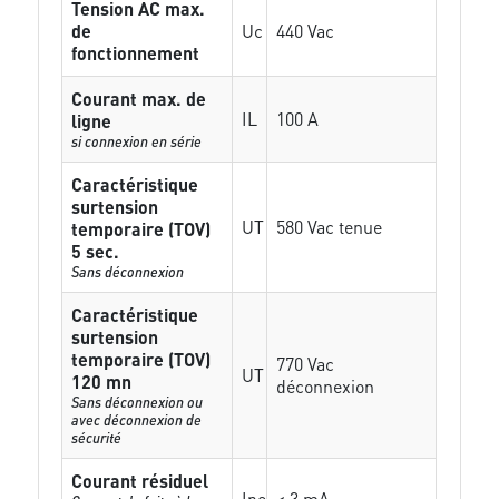
Tension AC max.
de
Uc
440 Vac
fonctionnement
Courant max. de
IL
100 A
ligne
si connexion en série
Caractéristique
surtension
UT
580 Vac tenue
temporaire (TOV)
5 sec.
Sans déconnexion
Caractéristique
surtension
temporaire (TOV)
770 Vac
UT
120 mn
déconnexion
Sans déconnexion ou
avec déconnexion de
sécurité
Courant résiduel
Ipe
< 3 mA