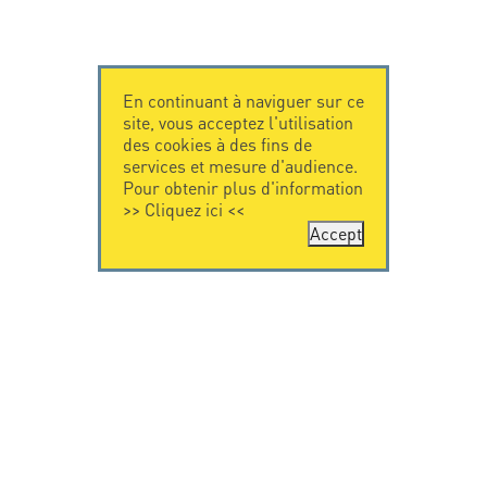
En continuant à naviguer sur ce
site, vous acceptez l'utilisation
des cookies à des fins de
services et mesure d'audience.
Pour obtenir plus d'information
>>
Cliquez ici
<<
Accept
CONTACTEZ-
CITEL
NOUS
La société
Spécialiste de la
CITEL - 29 boulevard
protection foudre
Edgar Quinet
Une présence
75014 Paris - France
internationale
Tel: +33.1.41.23.50.23