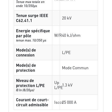
Tenue max totale en
onde 10/350µs
Tenue surge IEEE
20 kV
C62.41.1
Energie spécifique
W/R
40 kJ/ohm
par pôle
tenue max. 10/350 µs
Mode(s) de
L/PE
connexion
Mode(s) de
Mode Commun
protection
Niveau de
Up
1.3 kV
protection L/PE
L/PE
@ In (8/20µs)
Courant de court-
Isccr
25 000 A
circuit admissible