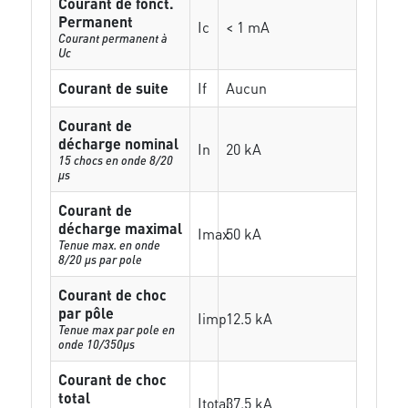
Courant de fonct.
Permanent
Ic
< 1 mA
Courant permanent à
Uc
Courant de suite
If
Aucun
Courant de
décharge nominal
In
20 kA
15 chocs en onde 8/20
µs
Courant de
décharge maximal
Imax
50 kA
Tenue max. en onde
8/20 µs par pole
Courant de choc
par pôle
Iimp
12.5 kA
Tenue max par pole en
onde 10/350µs
Courant de choc
total
Itotal
37.5 kA