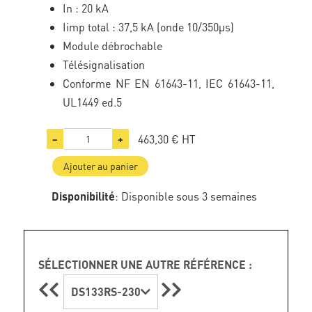
In : 20 kA
Iimp total : 37,5 kA (onde 10/350µs)
Module débrochable
Télésignalisation
Conforme NF EN 61643-11, IEC 61643-11,
UL1449 ed.5
463,30 €
HT
−
+
Ajouter au panier
Disponibilité
: Disponible sous 3 semaines
SÉLECTIONNER UNE AUTRE RÉFÉRENCE :
DS133RS-230