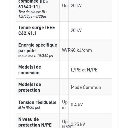
combinée (IEC
Uoc
20 kV
61643-11)
Test de classe III :
1.2/50µs - 8/20µs
Tenue surge IEEE
20 kV
C62.41.1
Energie spécifique
W/R
40 kJ/ohm
par pôle
tenue max. 10/350 µs
Mode(s) de
L/PE et N/PE
connexion
Mode(s) de
Mode Commun
protection
Up-
Tension résiduelle
0.4 kV
in
@ In (8/20 µs)
Niveau de
Up
1.25 kV
protection N/PE
N/PE