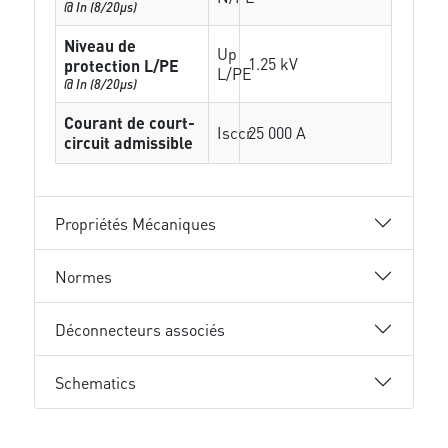
@ In (8/20µs)
Niveau de
Up
1.25 kV
protection L/PE
L/PE
@ In (8/20µs)
Courant de court-
Isccr
25 000 A
circuit admissible
Propriétés Mécaniques
Normes
Déconnecteurs associés
Schematics