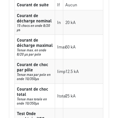
Courant de suite
If
Aucun
Courant de
décharge nominal
In
20 kA
15 chocs en onde 8/20
µs
Courant de
décharge maximal
Imax
50 kA
Tenue max. en onde
8/20 µs par pole
Courant de choc
par pôle
Iimp
12.5 kA
Tenue max par pole en
onde 10/350µs
Courant de choc
total
Itotal
25 kA
Tenue max totale en
onde 10/350µs
Test Onde