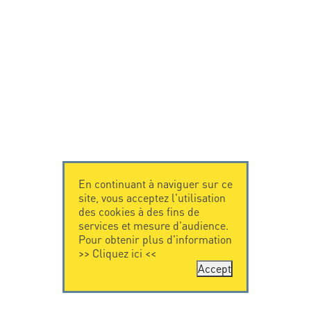
En continuant à naviguer sur ce
site, vous acceptez l'utilisation
des cookies à des fins de
services et mesure d'audience.
Pour obtenir plus d'information
>>
Cliquez ici
<<
Accept